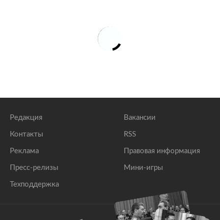
Редакция
Вакансии
Контакты
RSS
Реклама
Правовая информация
Пресс-релизы
Мини-игры
Техподдержка