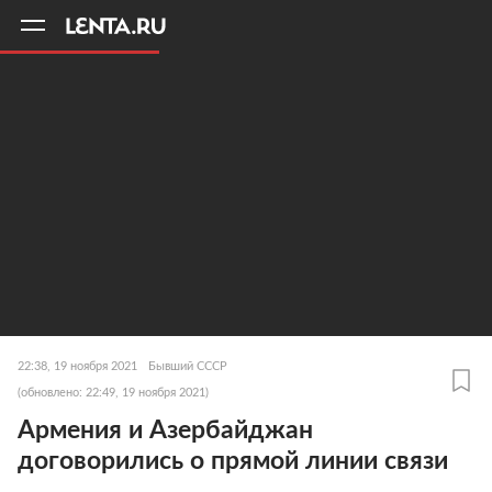
11
A
22:38, 19 ноября 2021
Бывший СССР
(обновлено: 22:49, 19 ноября 2021)
Армения и Азербайджан
договорились о прямой линии связи