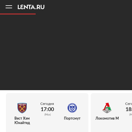
11
A
Сегодня
Сег
17:00
18
(Мск)
(М
Вест Хэм
Портсмут
Локомотив М
Юнайтед