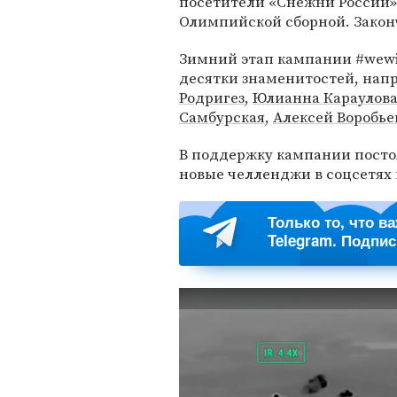
посетители «Снежни России»
Олимпийской сборной. Закон
Зимний этап кампании #wewi
десятки знаменитостей, нап
Родригез
,
Юлианна Караулов
Самбурская
,
Алексей Воробье
В поддержку кампании посто
новые челленджи в соцсетях 
Только то, что в
Telegram. Подпи