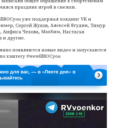
 записали общее обращение к спортсменам
чился праздник игрой в снежки.
llROCyou уже поддержал холдинг VK и
ример,
Сергей Жуков
, Алексей Ягудин,
Тимур
а
,
Анфиса Чехова
, МакSим,
Настасья
в
и другие.
янно появляются новые видео и запускаются
по хэштегу #wewillROCyou
ажно для вас, — в «Ленте дня» в
сывайтесь