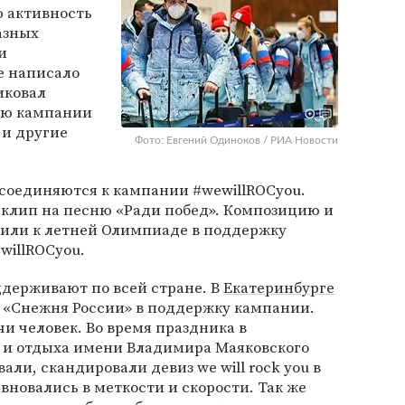
ю активность
азных
и
е написало
иковал
ию кампании
и другие
Фото: Евгений Одиноков / РИА Новости
исоединяются к кампании #wewillROCyou.
клип на песню «Ради побед». Композицию и
или к летней Олимпиаде в поддержку
willROCyou.
держивают по всей стране. В
Екатеринбурге
«Снежня России» в поддержку кампании.
чи человек. Во время праздника в
 и отдыха имени Владимира Маяковского
ли, скандировали девиз we will rock you в
новались в меткости и скорости. Так же