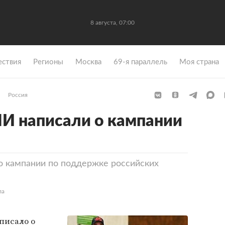
8 августа, 07:00
ствия
Регионы
Москва
69-я параллель
Моя страна
Россия
И написали о кампании
 кампании по поддержке российских
ла
аписало о