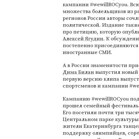
кампании #wewillROCyou. Вс
множества болельщиков из р
регионов России авторы сочл
политической. Издание такж
про петицию, которую опубл
Алексей Ягудин
. К обсужден
постепенно присоединяются 
иностранные СМИ.
А в России знаменитости пр
Дима Билан
выпустил новый 
первую версию клипа выпуст
спортсменов и кампании #we
Кампанию #wewillROCyou под
прошел семейный фестиваль 
Его посетили почти три тыся
Центральном парке культуры
жители Екатеринбурга танцева
поддержку олимпийцев, сорев