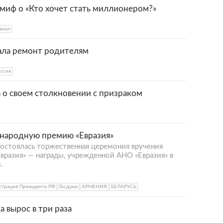
миф о «Кто хочет стать миллионером?»
анал
ала ремонт родителям
ссия
 о своем столкновении с призраком
ународную премию «Евразия»
состоялась торжественная церемония вручения
разия» — награды, учрежденной АНО «Евразия» в
.
трация Президента РФ
Госдума
АРМЕНИЯ
БЕЛАРУСЬ
 вырос в три раза