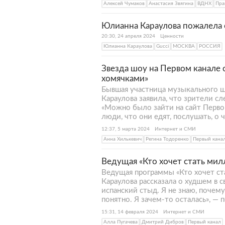
Алексей Чумаков
Анастасия Звягина
ВДНХ
Пра
Юлианна Караулова пожалела
20:30, 24 апреля 2024
Ценности
Юлианна Караулова
Gucci
МОСКВА
РОССИЯ
Звезда шоу на Первом канале о
хомячками»
Бывшая участница музыкального ш
Караулова заявила, что зрители сл
«Можно было зайти на сайт Первог
люди, что они едят, послушать, о 
12:37, 5 марта 2024
Интернет и СМИ
Анна Хилькевич
Регина Тодоренко
Первый кана
Ведущая «Кто хочет стать мил
Ведущая программы «Кто хочет ст
Караулова рассказала о худшем в с
испанский стыд. Я не знаю, почему 
понятно. Я зачем-то осталась», — 
15:31, 14 февраля 2024
Интернет и СМИ
Алла Пугачева
Дмитрий Дибров
Первый канал