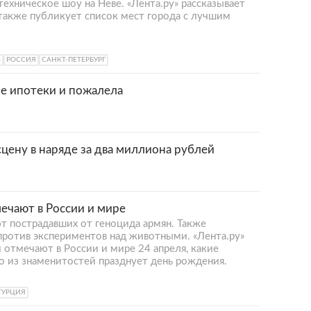
техническое шоу на Неве. «Лента.ру» рассказывает
а также публикует список мест города с лучшим
л
РОССИЯ
САНКТ-ПЕТЕРБУРГ
ре ипотеки и пожалела
цену в наряде за два миллиона рублей
мечают в России и мире
т пострадавших от геноцида армян. Также
против экспериментов над животными. «Лента.ру»
и отмечают в России и мире 24 апреля, какие
о из знаменитостей празднует день рождения.
ТУРЦИЯ