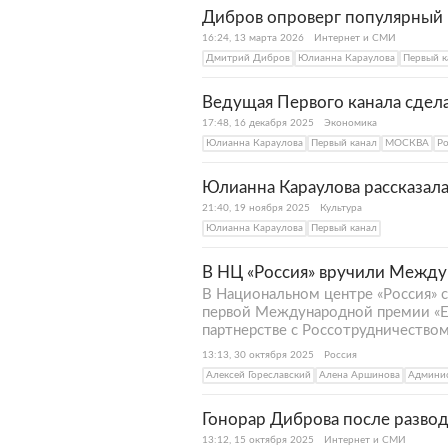
Дибров опроверг популярный 
16:24, 13 марта 2026
Интернет и СМИ
Дмитрий Дибров
Юлианна Караулова
Первый к
Ведущая Первого канала сдел
17:48, 16 декабря 2025
Экономика
Юлианна Караулова
Первый канал
МОСКВА
Ро
Юлианна Караулова рассказала
21:40, 19 ноября 2025
Культура
Юлианна Караулова
Первый канал
В НЦ «Россия» вручили Межд
В Национальном центре «Россия» 
первой Международной премии «Ев
партнерстве с Россотрудничеством
13:13, 30 октября 2025
Россия
Алексей Гореславский
Алена Аршинова
Админис
Гонорар Диброва после развода
13:12, 15 октября 2025
Интернет и СМИ