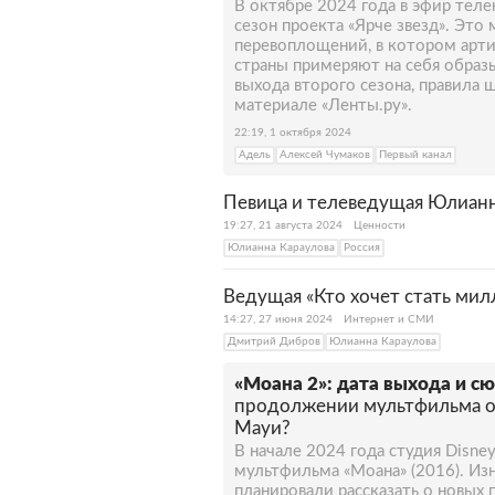
В октябре 2024 года в эфир тел
сезон проекта «Ярче звезд». Это
перевоплощений, в котором арти
страны примеряют на себя образ
выхода второго сезона, правила 
материале «Ленты.ру».
22:19, 1 октября 2024
Адель
Алексей Чумаков
Первый канал
Певица и телеведущая Юлианн
19:27, 21 августа 2024
Ценности
Юлианна Караулова
Россия
Ведущая «Кто хочет стать мил
14:27, 27 июня 2024
Интернет и СМИ
Дмитрий Дибров
Юлианна Караулова
«Моана 2»: дата выхода и с
продолжении мультфильма о
Мауи?
В начале 2024 года студия Disn
мультфильма «Моана» (2016). Из
планировали рассказать о новых