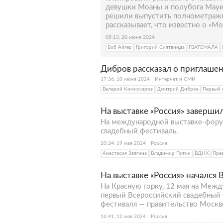
девушки Моаны и полубога Мауи 
решили выпустить полнометражн
рассказывает, что известно о «Мо
05:13, 20 июня 2024
Боб Айгер
Григорий Сиятвинда
ГВАТЕМАЛА
Дибров рассказал о приглаше
17:36, 10 июня 2024
Интернет и СМИ
Валерий Комиссаров
Дмитрий Дибров
Первый 
На выставке «Россия» заверши
На международной выставке-форум
свадебный фестиваль.
20:24, 19 мая 2024
Россия
Анастасия Звягина
Владимир Путин
ВДНХ
Пра
На выставке «Россия» начался
На Красную горку, 12 мая на Меж
первый Всероссийский свадебный 
фестиваля — правительство Москв
16:41, 12 мая 2024
Россия