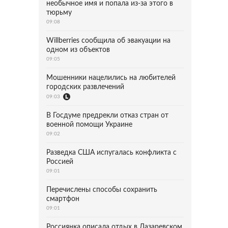
необычное имя и попала из-за этого в
тюрьму
09:08
Willberries сообщила об эвакуации на
одном из объектов
09:05
Мошенники нацелились на любителей
городских развлечений
09:03
В Госдуме предрекли отказ стран от
военной помощи Украине
09:02
Разведка США испугалась конфликта с
Россией
09:01
Перечислены способы сохранить
смартфон
09:01
Россиянка описала отдых в Лазаревском