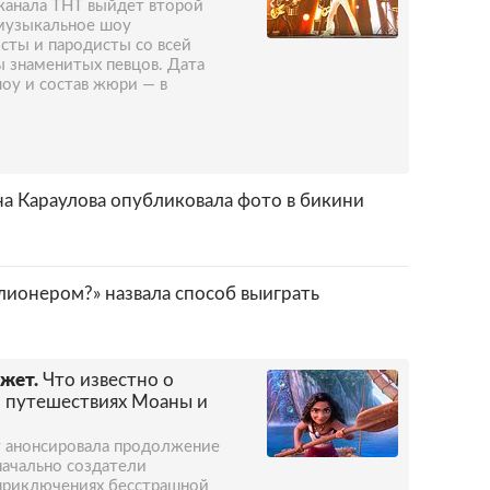
еканала ТНТ выйдет второй
 музыкальное шоу
сты и пародисты со всей
ы знаменитых певцов. Дата
шоу и состав жюри — в
а Караулова опубликовала фото в бикини
лионером?» назвала способ выиграть
южет.
Что известно о
 путешествиях Моаны и
ey анонсировала продолжение
начально создатели
 приключениях бесстрашной