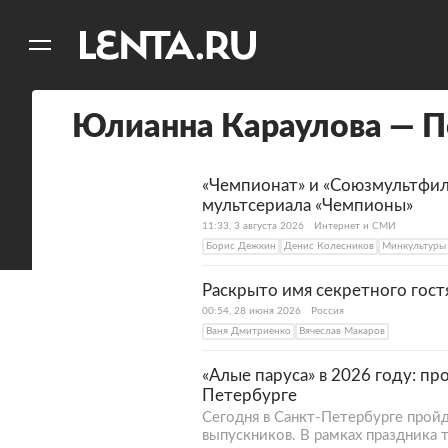
11
A
Юлианна Караулова — П
«Чемпионат» и «Союзмультфил
мультсериала «Чемпионы»
11:33, 3 августа 2026
Интернет и СМИ
Борис Дежкин
Денис Колесников
Минкультуры
Раскрыто имя секретного гост
00:54, 28 июня 2026
Россия
Ваня Дмитриенко
Вячеслав Макаров
«Алые паруса» в 2026 году: п
Петербурге
Сегодня в Санкт-Петербурге прой
выпускников. В рамках праздника