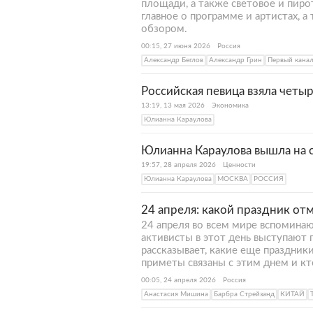
площади, а также световое и пиро
главное о программе и артистах, 
обзором.
00:15, 27 июня 2026
Россия
Александр Беглов
Александр Грин
Первый кана
Российская певица взяла четы
13:19, 13 мая 2026
Экономика
Юлианна Караулова
Юлианна Караулова вышла на с
19:57, 28 апреля 2026
Ценности
Юлианна Караулова
МОСКВА
РОССИЯ
24 апреля: какой праздник от
24 апреля во всем мире вспоминаю
активисты в этот день выступают 
рассказывает, какие еще праздник
приметы связаны с этим днем и кт
00:05, 24 апреля 2026
Россия
Анастасия Мишина
Барбра Стрейзанд
КИТАЙ