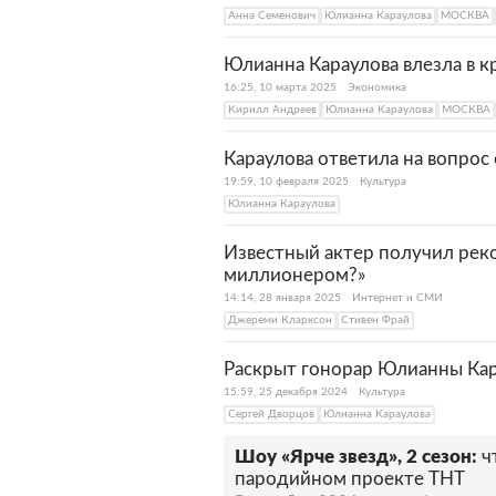
Анна Семенович
Юлианна Караулова
МОСКВА
Юлианна Караулова влезла в к
16:25, 10 марта 2025
Экономика
Кирилл Андреев
Юлианна Караулова
МОСКВА
Караулова ответила на вопрос
19:59, 10 февраля 2025
Культура
Юлианна Караулова
Известный актер получил рек
миллионером?»
14:14, 28 января 2025
Интернет и СМИ
Джереми Кларксон
Стивен Фрай
Раскрыт гонорар Юлианны Кар
15:59, 25 декабря 2024
Культура
Сергей Дворцов
Юлианна Караулова
Шоу «Ярче звезд», 2 сезон:
ч
пародийном проекте ТНТ