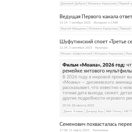
Дмитрий Дибров
Юлианна Караулова
Первый к
Ведущая Первого канала ответ
13:19, 7 октября 2025
Интернет и СМИ
Георгий Иващенко
Юлианна Караулова
Первый 
Шуфутинский споет «Третье се
12:34, 3 сентября 2025
Культура
Михаил Шуфутинский
Юлианна Караулова
Лук
Фильм «Моана», 2026 год:
чт
ремейке хитового мультфиль
В 2026 году в мировой прокат в
«Моаны» — диснеевского анимаци
рассказывает, что известно о но
точная дата выхода, сюжет, детал
другие подробности игрового ре
20:34, 28 августа 2025
Денис Клявер
Джаред Буш
Walt Disney
АВСТ
Семенович похвасталась пере
17:38, 11 марта 2025
Экономика