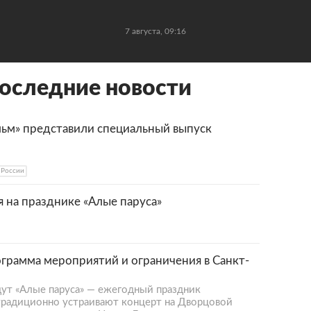
7 августа, 09:16
оследние новости
ьм» представили специальный выпуск
 России
я на празднике «Алые паруса»
рограмма мероприятий и ограничения в Санкт-
дут «Алые паруса» — ежегодный праздник
 традиционно устраивают концерт на Дворцовой