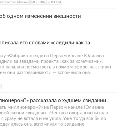
вительство Москвы
МОСКВА
РОССИЯ
 об одном изменении внешности
писала его словами «следили как за
оу «Фабрика звезд» на Первом канале Юлианна
едили за звездами проекта «как за хомячками».
о канала и посмотреть в прямом эфире, как живут
чем они разговаривают», — вспомнила она.
л
лионером?» рассказала о худшем свидании
ать миллионером?» на Первом канале Юлианна
воей жизни свидании. «Честно говоря, я испытала
я сразу не встала и не ушла. Уже тогда все было
поделилась она, вспоминая то свидание.