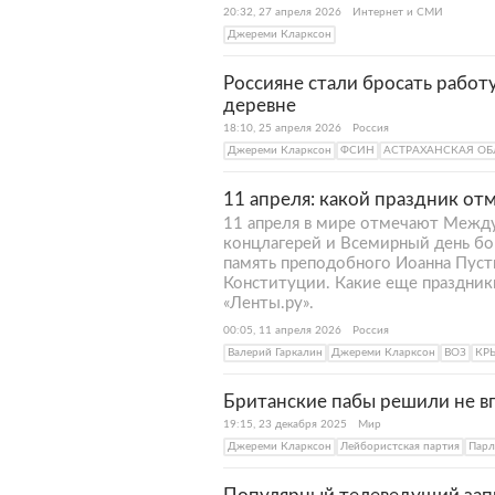
20:32, 27 апреля 2026
Интернет и СМИ
Джереми Кларксон
Россияне стали бросать работу
деревне
18:10, 25 апреля 2026
Россия
Джереми Кларксон
ФСИН
АСТРАХАНСКАЯ ОБ
11 апреля: какой праздник от
11 апреля в мире отмечают Межд
концлагерей и Всемирный день бо
память преподобного Иоанна Пуст
Конституции. Какие еще праздник
«Ленты.ру».
00:05, 11 апреля 2026
Россия
Валерий Гаркалин
Джереми Кларксон
ВОЗ
КР
Британские пабы решили не вп
19:15, 23 декабря 2025
Мир
Джереми Кларксон
Лейбористская партия
Парл