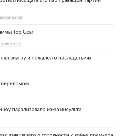
етил посещать его паб правящей партии
ИКОБРИТАНИЯ
аммы Top Gear
ОРОЛЕВСТВО
ял виагру и пожалел о последствиях
с переломом
-шоу парализовало из-за инсульта
ял заявившего о готовности к войне премьера