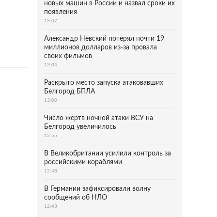
новых машин в России и назвал сроки их
появления
13:07
Александр Невский потерял почти 19
миллионов долларов из-за провала
своих фильмов
13:04
Раскрыто место запуска атаковавших
Белгород БПЛА
13:00
Число жертв ночной атаки ВСУ на
Белгород увеличилось
12:55
В Великобритании усилили контроль за
российскими кораблями
12:48
В Германии зафиксировали волну
сообщений об НЛО
12:43