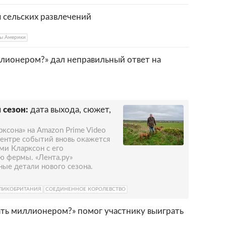
я сельских развлечений
ы Америки
ллионером?» дал неправильный ответ на
 сезон:
дата выхода, сюжет,
ксона» на Amazon Prime Video
центре событий вновь окажется
и Кларксон с его
ю фермы. «Лента.ру»
ные детали нового сезона.
ЛИКОБРИТАНИЯ
СОЕДИНЕННОЕ КОРОЛЕВСТВО
ать миллионером?» помог участнику выиграть