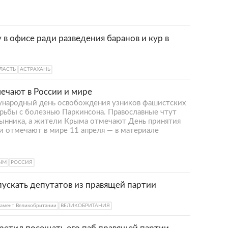
 в офисе ради разведения баранов и кур в
ЛАСТЬ
АСТРАХАНЬ
мечают в России и мире
ународный день освобождения узников фашистских
рьбы с болезнью Паркинсона. Православные чтут
ынника, а жители Крыма отмечают День принятия
и отмечают в мире 11 апреля — в материале
ЫМ
РОССИЯ
ускать депутатов из правящей партии
амент Великобритании
ВЕЛИКОБРИТАНИЯ