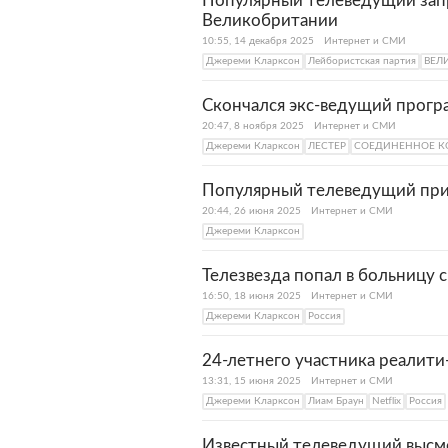
Популярный телеведущий запр
Великобритании
10:55, 14 декабря 2025
Интернет и СМИ
Джереми Кларксон
Лейбористская партия
ВЕЛ
Скончался экс-ведущий прогр
20:47, 8 ноября 2025
Интернет и СМИ
Джереми Кларксон
ЛЕСТЕР
СОЕДИНЕННОЕ К
Популярный телеведущий прин
20:44, 26 июня 2025
Интернет и СМИ
Джереми Кларксон
Телезвезда попал в больницу 
16:50, 18 июня 2025
Интернет и СМИ
Джереми Кларксон
Россия
24-летнего участника реалити
13:31, 15 июня 2025
Интернет и СМИ
Джереми Кларксон
Лиам Браун
Netflix
Россия
Известный телеведущий высме