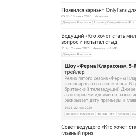
Появился вариант OnlyFans дл
05:00, 10 июня 2026
Из жизни
Джереми Кларксон
Amazon
Соединённые Штат
Ведущий «Кто хочет стать ми
вопрос и испытал стыд
11:45, 9 июня 2026
Интернет и СМИ
Джереми Кларксон
Шоу «Ферма Кларксона», 5-й
трейлер
Релиз пятого сезона «Фермы Клар
запланирован на начало июня. В 
британский телеведущий Джерем
авантюрными идеями по развити
раскрывает дату премьеры и глав
14:38, 22 мая 2026
Джереми Кларксон
Николь Ричи
Amazon
ВЕ
Совет ведущего «Кто хочет ст
главный приз