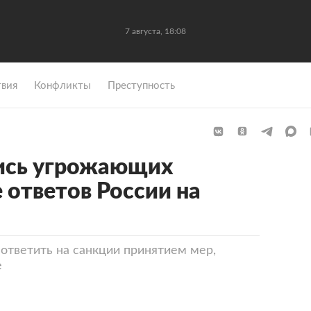
7 августа, 18:08
вия
Конфликты
Преступность
ись угрожающих
 ответов России на
ответить на санкции принятием мер,
е