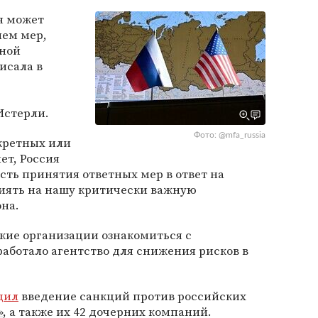
я может
ием мер,
ной
исала в
Истерли.
Фото: @mfa_russia
кретных или
ет, Россия
ть принятия ответных мер в ответ на
лиять на нашу критически важную
она.
кие организации ознакомиться с
аботало агентство для снижения рисков в
дил
введение санкций против российских
»
, а также их 42 дочерних компаний.