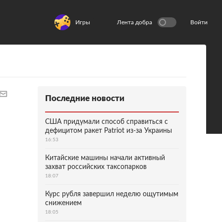
Игры
Лента добра
Войти
Последние новости
США придумали способ справиться с
дефицитом ракет Patriot из-за Украины
16:53
Китайские машины начали активный
захват российских таксопарков
18:07
Курс рубля завершил неделю ощутимым
снижением
18:05