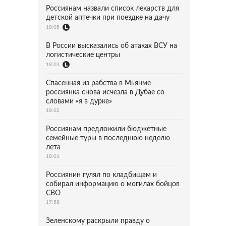
Россиянам назвали список лекарств для
детской аптечки при поездке на дачу
18:05
В России высказались об атаках ВСУ на
логистические центры
18:03
Спасенная из рабства в Мьянме
россиянка снова исчезла в Дубае со
словами «я в дурке»
18:02
Россиянам предложили бюджетные
семейные туры в последнюю неделю
лета
18:01
Россиянин гулял по кладбищам и
собирал информацию о могилах бойцов
СВО
17:58
Зеленскому раскрыли правду о