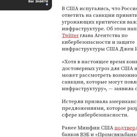
В США испугались, что Росси
ответить на санкции принят
угрожающих критически важ
инфраструктуре. Об этом нап
Twitter
глава Агентства по
кибербезопасности и защите
инфраструктуры США Джен 
«Хотя в настоящее время кон
достоверных угроз для США н
может рассмотреть возможнос
санкции, которые могут пов
инфраструктуру», — заявила 
Истерли призвала американс
предложениями, которое разр
сфере кибербезопасности.
Ранее
Минфин США
подтвер
банков
ВЭБ
и
«Промсвязьбанк