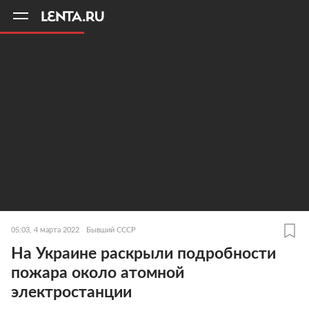
11
A
05:03, 4 марта 2022
Бывший СССР
На Украине раскрыли подробности
пожара около атомной
электростанции