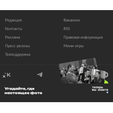
Редакция
Вакансии
Контакты
RSS
Реклама
Правовая информация
Пресс-релизы
Мини-игры
Техподдержка
18
+
Угадайте, где
настоящее фото
© 1999–2026 Все права защищены.
ООО «Лента.Ру»
Лента добра
деактивирована. Добро