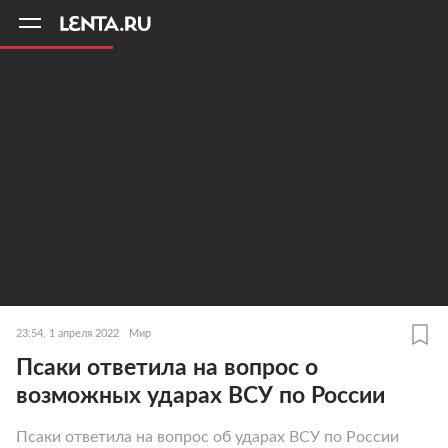
11
A
23:54, 1 апреля 2022
Мир
Псаки ответила на вопрос о
возможных ударах ВСУ по России
Псаки ответила на вопрос об ударах ВСУ по России