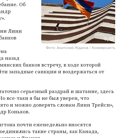
ебание. Об
андр
».
нии
Линн
банков
Фото: Анатолий Жданов / Коммерсантъ
Она
ца назад
мянских банков встречу, в ходе которой
йти западные санкции и воздержаться от
таточно серьезный раздрай и шатание, здесь
о все-таки я бы не был уверен, что
ято и можно доверять словам Линн Трейси»,
др Коньков.
гтона почти еженедельно вносятся
оединились такие страны, как Канада,