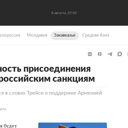
8 августа, 07:20
елоруссия
Молдавия
Закавказье
Средняя Азия
ность присоединения
российским санкциям
я в словах Трейси о поддержке Арменией
дела
я будет