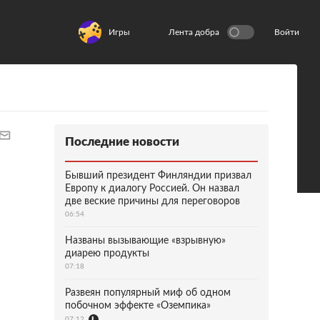
Игры
Лента добра
Войти
Последние новости
Бывший президент Финляндии призвал
Европу к диалогу Россией. Он назвал
две веские причины для переговоров
06:54
Названы вызывающие «взрывную»
диарею продукты
07:18
Развеян популярный миф об одном
побочном эффекте «Оземпика»
07:12