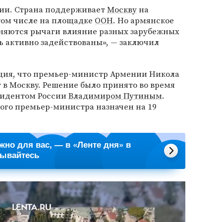
сии. Страна поддерживает
Москву
на
том числе на площадке
ООН
. Но армянское
аняются рычаги влияние разных зарубежных
нь активно задействованы», — заключил
ия, что премьер-министр Армении Никола
в Москву. Решение было принято во время
езидентом России
Владимиром Путиным
.
го премьер-министра назначен на 19
ажно для вас, — в «Ленте дня» в
сывайтесь