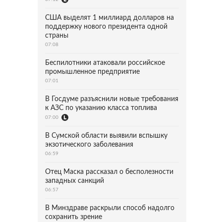
США выделят 1 миллиард долларов на
поддержку нового президента одной
страны
07:08
Беспилотники атаковали российское
промышленное предприятие
07:01
В Госдуме разъяснили новые требования
к АЗС по указанию класса топлива
07:00
В Сумской области выявили вспышку
экзотического заболевания
06:59
Отец Маска рассказал о бесполезности
западных санкций
06:57
В Минздраве раскрыли способ надолго
сохранить зрение