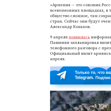
«Армения — это союзник Рос
всевозможных площадках, в 
общество сложное, там сохр
стран. Сейчас они будут оче
Александр Коньков.
9 апреля
появилась
информац
Пашинян запланировал визит 
телефонного разговора с пр
Официальный визит армянско
апреля.
Только то, что в
Telegram. Подпи