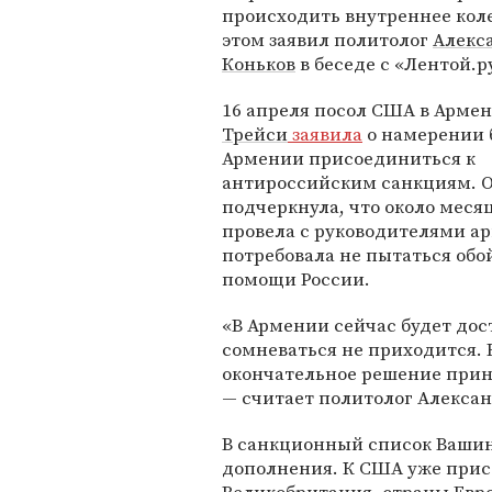
происходить внутреннее кол
этом заявил политолог
Алекс
Коньков
в беседе с «Лентой.ру
16 апреля посол США в Арме
Трейси
заявила
о намерении 
Армении присоединиться к
антироссийским санкциям. 
подчеркнула, что около меся
провела с руководителями ар
потребовала не пытаться обо
помощи России.
«В Армении сейчас будет дос
сомневаться не приходится. Н
окончательное решение прин
— считает политолог Алексан
В санкционный список Вашин
дополнения. К США уже прис