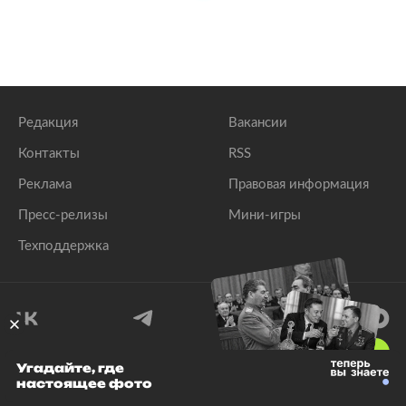
Редакция
Вакансии
Контакты
RSS
Реклама
Правовая информация
Пресс-релизы
Мини-игры
Техподдержка
18
+
Угадайте, где
настоящее фото
© 1999–2026 Все права защищены.
ООО «Лента.Ру»