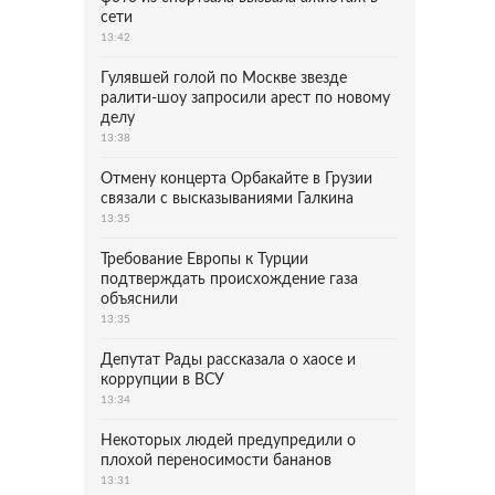
сети
13:42
Гулявшей голой по Москве звезде
ралити-шоу запросили арест по новому
делу
13:38
Отмену концерта Орбакайте в Грузии
связали с высказываниями Галкина
13:35
Требование Европы к Турции
подтверждать происхождение газа
объяснили
13:35
Депутат Рады рассказала о хаосе и
коррупции в ВСУ
13:34
Некоторых людей предупредили о
плохой переносимости бананов
13:31