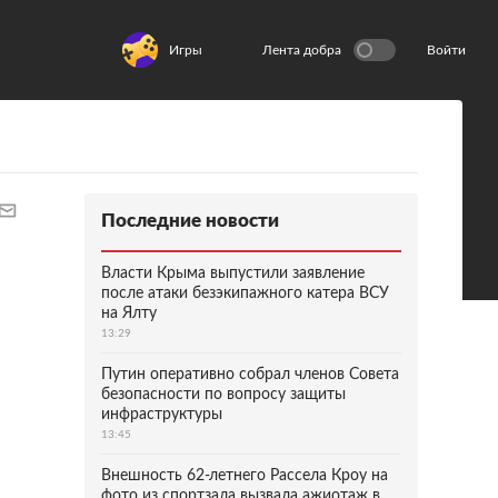
Игры
Лента добра
Войти
Последние новости
Власти Крыма выпустили заявление
после атаки безэкипажного катера ВСУ
на Ялту
13:29
Путин оперативно собрал членов Совета
безопасности по вопросу защиты
инфраструктуры
13:45
Внешность 62-летнего Рассела Кроу на
фото из спортзала вызвала ажиотаж в