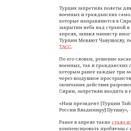
Турция запретила полеты дл
военных и гражданских само
которые направляются в Сир
закрытии неба над страной в 
апреля, заявил министр ино
Турции
Мевлют Чавушоглу
, 
ТАСС
.
По его словам, решение касае
военных, так и гражданских 
которым ранее каждые три м
через воздушное пространств
окончания действия разреше
Сирии, запретили входить в 
«Наш президент [Турции Тайи
России Владимиру]
Путину
»,
Ранее в апреле также
стало и
компенсировать проблемы с п