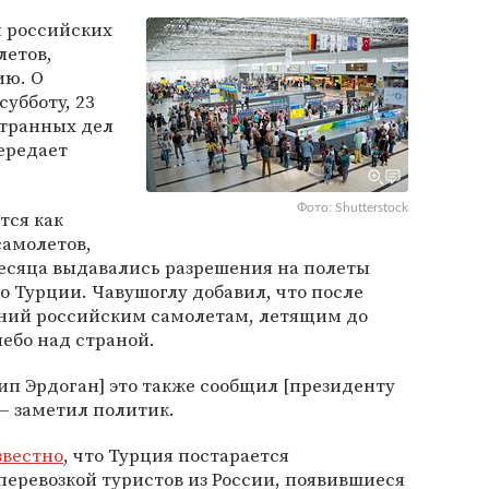
я российских
летов,
ию. О
субботу, 23
странных дел
передает
Фото: Shutterstock
тся как
самолетов,
есяца выдавались разрешения на полеты
о Турции. Чавушоглу добавил, что после
ний российским самолетам, летящим до
небо над страной.
п Эрдоган] это также сообщил [президенту
 — заметил политик.
звестно
, что Турция постарается
еревозкой туристов из России, появившиеся