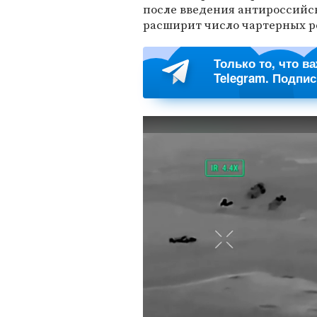
после введения антироссийск
расширит число чартерных р
Только то, что в
Telegram. Подпи