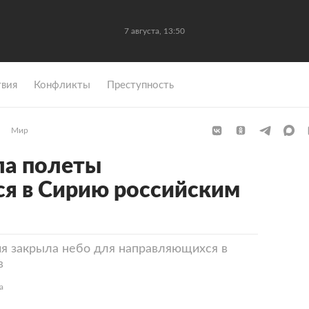
7 августа, 13:50
вия
Конфликты
Преступность
Мир
ла полеты
я в Сирию российским
я закрыла небо для направляющихся в
в
а