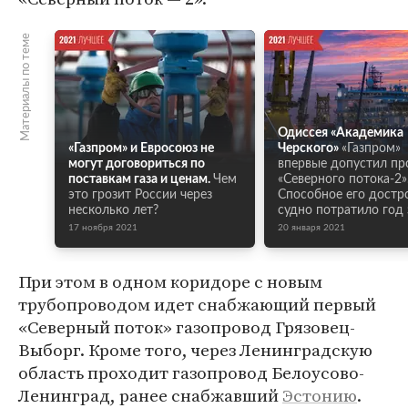
Материалы по теме
Одиссея «Академика
«Газпром» и Евросоюз не
Черского»
«Газпром»
могут договориться по
впервые допустил пр
поставкам газа и ценам.
Чем
«Северного потока-2»
это грозит России через
Способное его достр
несколько лет?
судно потратило год 
17 ноября 2021
20 января 2021
При этом в одном коридоре с новым
трубопроводом идет снабжающий первый
«Северный поток» газопровод Грязовец-
Выборг. Кроме того, через Ленинградскую
область проходит газопровод Белоусово-
Ленинград, ранее снабжавший
Эстонию
.