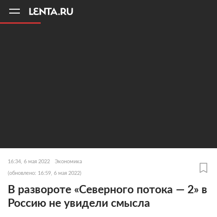
11
A
16:34, 6 мая 2022
Экономика
(обновлено: 16:59, 6 мая 2022)
В развороте «Северного потока — 2» в
Россию не увидели смысла