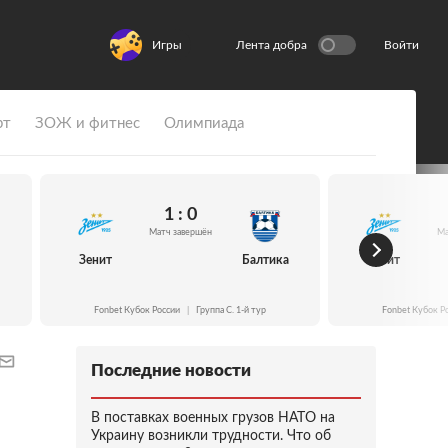
Игры
Лента добра
Войти
рт
ЗОЖ и фитнес
Олимпиада
1 : 0
Матч завершён
Ма
Зенит
Балтика
Зенит
Fonbet Кубок России
|
Группа C. 1-й тур
Fonbet Кубок Р
Последние новости
В поставках военных грузов НАТО на
Украину возникли трудности. Что об