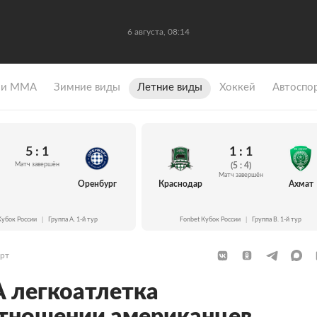
6 августа, 08:14
 и ММА
Зимние виды
Летние виды
Хоккей
Автоспо
5 : 1
1 : 1
Матч завершён
(5 : 4)
Матч завершён
Оренбург
Краснодар
Ахмат
Кубок России
|
Группа A. 1-й тур
Fonbet Кубок России
|
Группа B. 1-й тур
рт
 легкоатлетка