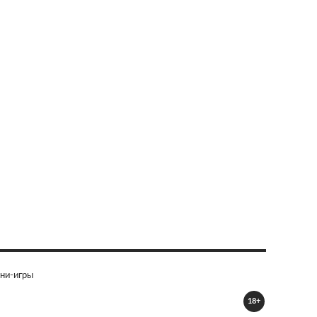
ни-игры
18+