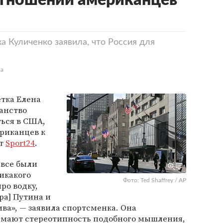
отношении американцев
а Куличенко заявила, что Россия для
ла
тка Елена
анство
ься в США,
риканцев к
ит
Sport24
.
 все были
икакого
Фото: Ted Shaffrey / AP
ро водку,
ра
]
Путина
и
ива», — заявила спортсменка. Она
имают стереотипность подобного мышления,