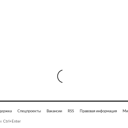
держка
Спецпроекты
Вакансии
RSS
Правовая информация
Ми
е
Ctrl+Enter