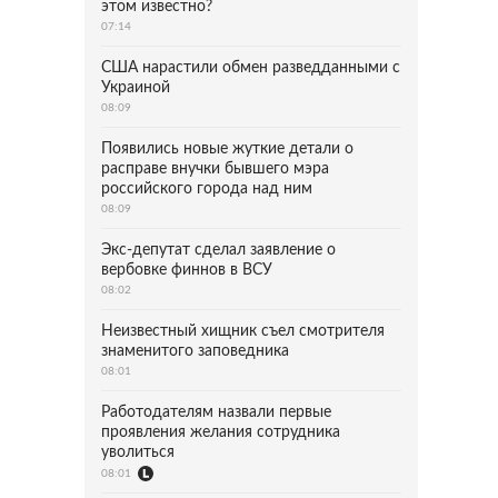
этом известно?
07:14
США нарастили обмен разведданными с
Украиной
08:09
Появились новые жуткие детали о
расправе внучки бывшего мэра
российского города над ним
08:09
Экс-депутат сделал заявление о
вербовке финнов в ВСУ
08:02
Неизвестный хищник съел смотрителя
знаменитого заповедника
08:01
Работодателям назвали первые
проявления желания сотрудника
уволиться
08:01