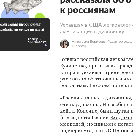
рассказала об 
к россиянам
Уехавшая в США легкоатлетк
Если сырая рыба пахнет
«рыбой», ее лучше не есть!
американцев в диковинку
Анастасия Борисова
(Редактор отде
«Спорт»)
Бывшая российская легкоатле
Куличенко, принявшая гражд
Кипра и уехавшая тренироват
рассказала об отношении аме
россиянам. Ее слова привод
«Россия для них в диковинку,
очень удивлены. Но вообще н
хейта. Конечно, были шутки п
[президента России
Владими
медведей, но никакого негат
подчеркнула, что в США пон