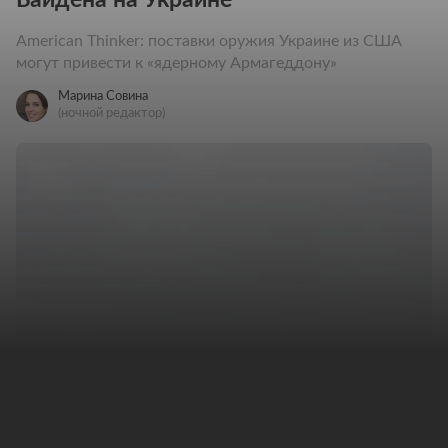
American Thinker: поставки оружия Украине из США
могут привести к «ядерному Армагеддону»
Марина Совина
(ночной редактор)