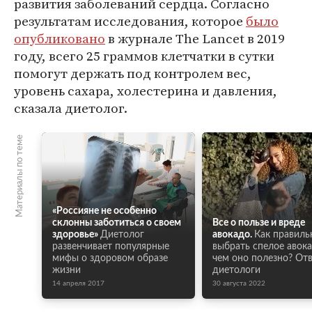
развития заболеваний сердца. Согласно
результатам исследования, которое
было
опубликовано
в журнале The Lancet в 2019
году, всего 25 граммов клетчатки в сутки
помогут держать под контролем вес,
уровень сахара, холестерина и давления,
сказала диетолог.
Материалы по теме
«Россияне не особенно
склонны заботиться о своем
Все о пользе и вреде
здоровье»
Диетолог
авокадо.
Как правиль
развенчивает популярные
выбрать спелое авок
мифы о здоровом образе
чем оно полезно? От
жизни
диетологи
14 апреля 2017
30 августа 2022