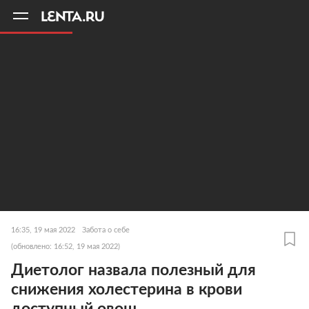
11
A
16:35, 19 мая 2022
Забота о себе
(обновлено: 16:52, 19 мая 2022)
Диетолог назвала полезный для
снижения холестерина в крови
доступный овощ