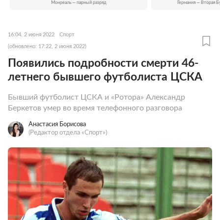
Монреаль — парный разряд
Германия — Вторая Б
16:04, 2 июня 2022
Спорт
(обновлено: 17:22, 2 июня 2022)
Появились подробности смерти 46-
летнего бывшего футболиста ЦСКА
Бывший футболист ЦСКА и «Ротора» Александр
Беркетов умер во время телефонного разговора
Анастасия Борисова
(Редактор отдела «Спорт»)