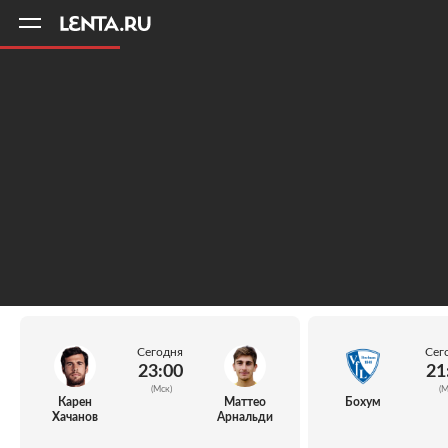
11
A
Сегодня
Сег
23:00
21
(Мск)
(М
Карен
Маттео
Бохум
Хачанов
Арнальди