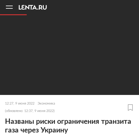
11
A
12:27, 9 июня 2022
Экономика
(обновлено: 12:37, 9 июня 2022)
Названы риски ограничения транзита
газа через Украину