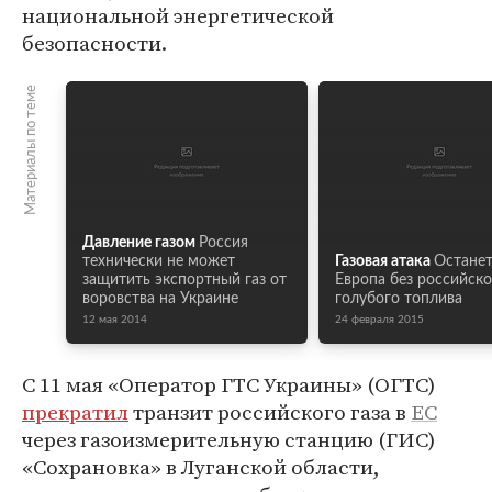
национальной энергетической
безопасности.
Материалы по теме
Давление газом
Россия
технически не может
Газовая атака
Останет
защитить экспортный газ от
Европа без российско
воровства на Украине
голубого топлива
12 мая 2014
24 февраля 2015
С 11 мая «Оператор ГТС Украины» (ОГТС)
прекратил
транзит российского газа в
ЕС
через газоизмерительную станцию (ГИС)
«Сохрановка» в Луганской области,