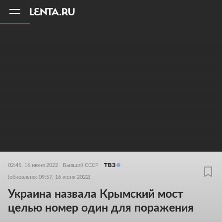
11
A
02:45, 16 июня 2022
Бывший СССР
(обновлено: 09:57, 16 июня 2022)
Украина назвала Крымский мост
целью номер один для поражения