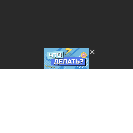
Лента добра
деактивирована. Добро
пожаловать в реальный
мир.
Что делать?