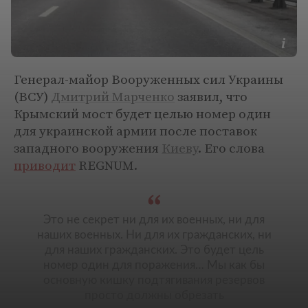
Генерал-майор Вооруженных сил Украины
(ВСУ)
Дмитрий Марченко
заявил, что
Крымский мост будет целью номер один
для украинской армии после поставок
западного вооружения
Киеву
. Его слова
приводит
REGNUM.
Это не секрет ни для их военных, ни для
наших военных. Ни для их гражданских, ни
для наших гражданских. Это будет цель
номер один для поражения… Мы как бы
основную кишку подтягивания резервов
просто должны обрезать