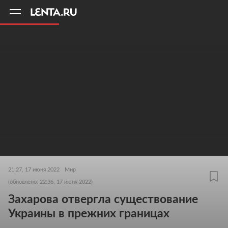
11
A
21:27, 17 июня 2022
Мир
(обновлено: 22:36, 17 июня 2022)
Захарова отвергла существование
Украины в прежних границах