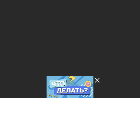
Лента добра
деактивирована. Добро
пожаловать в реальный
мир.
Что делать?