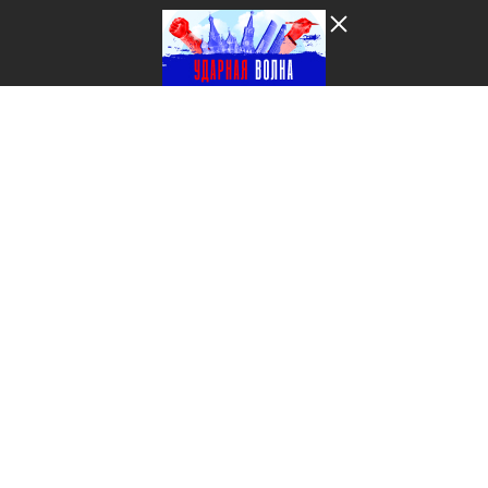
Лента добра
деактивирована. Добро
пожаловать в реальный
мир.
Ударная волна