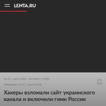
11
A
16:45, 1 июля 2022
Интернет и СМИ
(обновлено: 16:51, 1 июля 2022)
Хакеры взломали сайт украинского
канала и включили гимн России