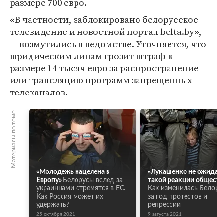
размере 700 евро.
«В частности, заблокировано белорусское
телевидение и новостной портал belta.by»,
— возмутились в ведомстве. Уточняется, что
юридическим лицам грозит штраф в
размере 14 тысяч евро за распространение
или трансляцию программ запрещенных
телеканалов.
Материалы по теме
«Молодежь нацелена в
«Лукашенко не ожид
Европу»
Белорусы вслед за
такой реакции общес
украинцами стремятся в ЕС.
Как изменилась Бело
Как Россия может их
за год протестов и
удержать?
репрессий
25 октября 2021
9 августа 2021