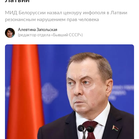
МИД Белоруссии назвал цензуру инфополя в Латвии
резонансным нарушением прав человека
Алевтина Запольская
(редактор отдела «Бывший СССР»)