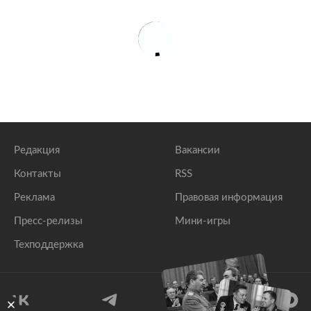
Редакция
Вакансии
Контакты
RSS
Реклама
Правовая информация
Пресс-релизы
Мини-игры
Техподдержка