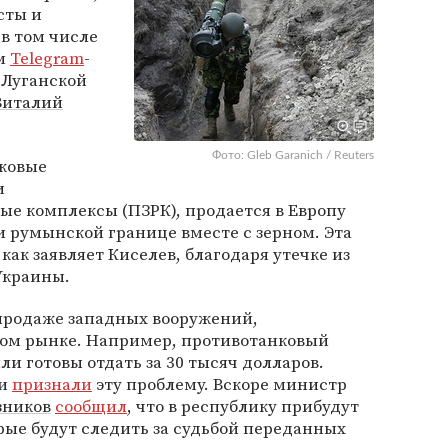
сты и
в том числе
ем
Telegram
-
 Луганской
Виталий
Фото: Gleb Garanich / Reuters
ковые
и
е комплексы (ПЗРК), продается в Европу
и румынской границе вместе с зерном. Эта
ак заявляет Киселев, благодаря утечке из
Украины.
продаже западных вооружений,
ном рынке. Например, противотанковый
ли готовы отдать за 30 тысяч долларов.
ти
признали
эту проблему. Вскоре министр
зников
сообщил
, что в республику прибудут
ые будут следить за судьбой переданных