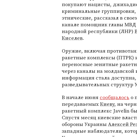
покупают нацисты, джихади
криминальные группировки, 
этнические, рассказал в сво
канале помощник главы МВД
народной республики (ЛНР)
Киселев
.
Оружие, включая противотан
ракетные комплексы (ПТРК) 
переносные зенитные ракетны
через каналы на молдавской 
информация стала доступна, к
разведывательных структур 
В начале июня
сообщалось
о 
передаваемых
Киеву
, на чер
ракетный комплекс Javelin бы
Спустя месяц киевские влас
обороны Украины
Алексей Ре
западные наблюдатели, котор