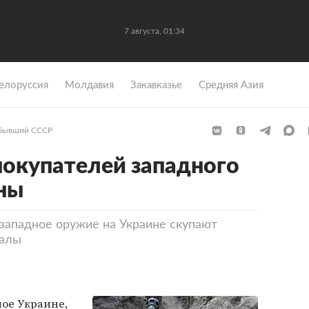
7 августа, 01:34
елоруссия
Молдавия
Закавказье
Средняя Азия
Бывший СССР
покупателей западного
ны
ападное оружие на Украине скупают
калы
ое Украине,