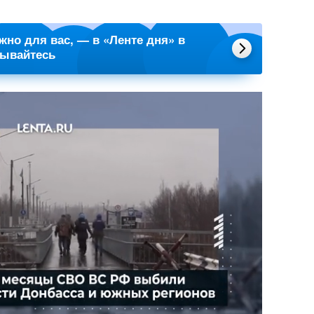
ажно для вас, — в «Ленте дня» в
сывайтесь