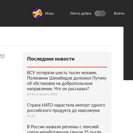
Игры
Лента добра
Войти
Последние новости
ВСУ потеряли шесть тысяч человек.
Полковник Шихабидов доложил Путину
об обстановке на добропольском
направлении. Что он рассказал?
23:44, 6 августа 2026
Страна НАТО нарастила импорт одного
российского продукта до максимума
01:25
В России назвали регионы с пенсией
среди неработающих свыше 35 тысяч