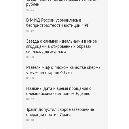
рублей
01:21
В МИД России усомнились в
беспристрастности юстиции ФРГ
01:19
Звезда с самыми идеальными в мире
ягодицами в откровенных образах
снялась для журнала
01:00
Развеян миф о плохом качестве спермы
у мужчин старше 40 лет
01:00
Названы дата и время прощания с
олимпийским чемпионом Едешко
00:52
Трамп допустил скорое завершение
операции против Ирана
00:40