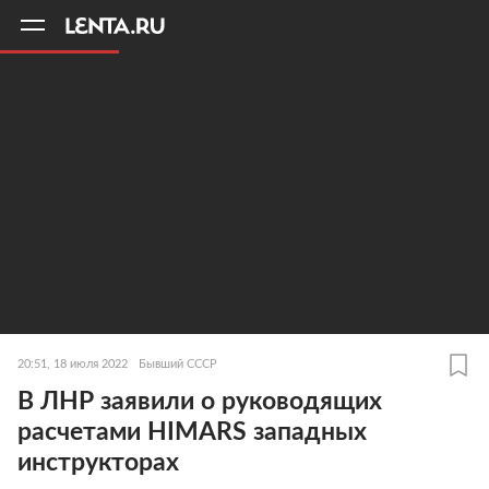
11
A
20:51, 18 июля 2022
Бывший СССР
В ЛНР заявили о руководящих
расчетами HIMARS западных
инструкторах