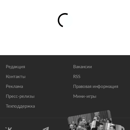
Редакция
Вакансии
Контакты
RSS
Реклама
Правовая информация
Пресс-релизы
Мини-игры
Техподдержка