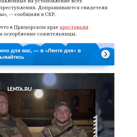
равленные на установление всех
 преступления. Допрашиваются свидетели
ы», — сообщили в СКР.
 что в
Приморском крае
арестовали
за оскорбление сожительницы.
ажно для вас, — в «Ленте дня» в
сывайтесь