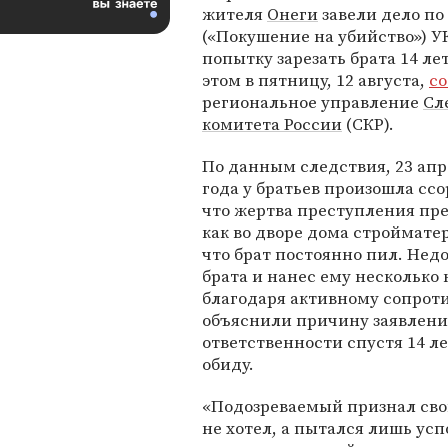
жителя
Онеги
завели дело по 
(«Покушение на убийство») УК
попытку зарезать брата 14 лет
этом в пятницу, 12 августа,
с
региональное управление
Сл
комитета России
(СКР).
По данным следствия, 23 апр
года у братьев произошла ссор
что жертва преступления пре
как во дворе дома строймате
что брат постоянно пил. Не
брата и нанес ему нескольк
благодаря активному сопрот
объяснили причину заявления
ответственности спустя 14 
обиду.
«Подозреваемый признал свою
не хотел, а пытался лишь ус