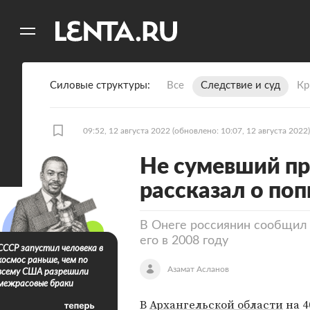
11
A
Силовые структуры
Все
Следствие и суд
Кр
09:52, 12 августа 2022
(обновлено: 10:07, 12 августа 2022)
Не сумевший пр
рассказал о поп
В Онеге россиянин сообщил 
его в 2008 году
СССР запустил человека в
космос раньше, чем по
Азамат Асланов
всему США разрешили
межрасовые браки
В
Архангельской области
на 4