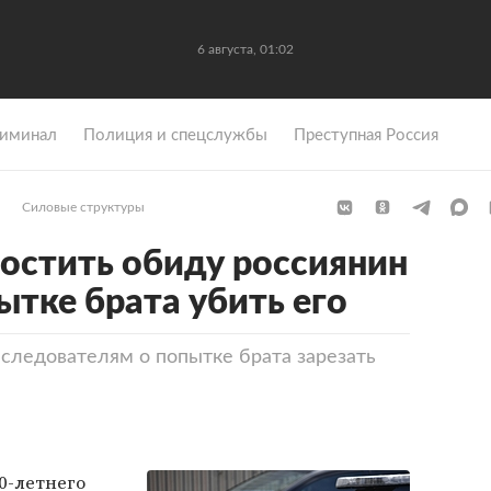
6 августа, 01:02
иминал
Полиция и спецслужбы
Преступная Россия
Силовые структуры
остить обиду россиянин
ытке брата убить его
следователям о попытке брата зарезать
0-летнего