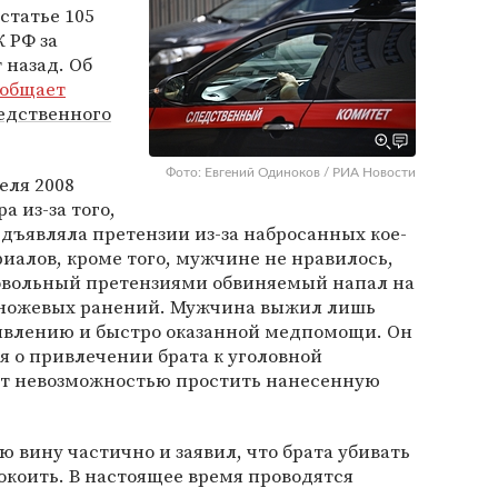
статье 105
 РФ за
 назад. Об
ообщает
едственного
Фото: Евгений Одиноков / РИА Новости
еля 2008
а из-за того,
дъявляла претензии из-за набросанных кое-
риалов, кроме того, мужчине не нравилось,
довольный претензиями обвиняемый напал на
о ножевых ранений. Мужчина выжил лишь
ивлению и быстро оказанной медпомощи. Он
 о привлечении брата к уголовной
лет невозможностью простить нанесенную
 вину частично и заявил, что брата убивать
покоить. В настоящее время проводятся