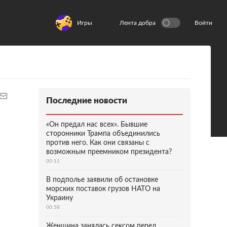
Игры
Лента добра
Войти
Последние новости
«Он предал нас всех». Бывшие
сторонники Трампа объединились
против него. Как они связаны с
возможным преемником президента?
00:11
В подполье заявили об остановке
морских поставок грузов НАТО на
Украину
00:58
Женщина занялась сексом перед