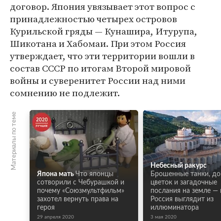
договор. Япония увязывает этот вопрос с
принадлежностью четырех островов
Курильской гряды — Кунашира, Итурупа,
Шикотана и Хабомаи. При этом Россия
утверждает, что эти территории вошли в
состав СССР по итогам Второй мировой
войны и суверенитет России над ними
сомнению не подлежит.
Материалы по теме
Небесный ракурс
Япона мать
Что японцы
Брошенные танки, до
сотворили с Чебурашкой и
цветок и загадочные
почему «Союзмультфильм»
послания на земле — 
захотел вернуть права на
Россия выглядит из
героя
иллюминатора
29 апреля 2020
3 мая 2020