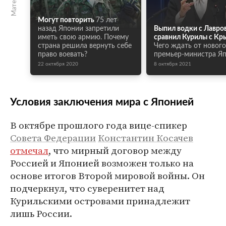
Могут повторить
75 лет
назад Японии запретили
Выпил водки с Лавро
иметь свою армию. Почему
сравнил Курилы с Кр
страна решила вернуть себе
Чего ждать от нового
право воевать?
премьер-министра Я
22 октября 2020
8 октября 2021
Условия заключения мира с Японией
В октябре прошлого года вице-спикер
Совета Федерации
Константин Косачев
отмечал
, что мирный договор между
Россией и Японией возможен только на
основе итогов Второй мировой войны. Он
подчеркнул, что суверенитет над
Курильскими островами принадлежит
лишь России.