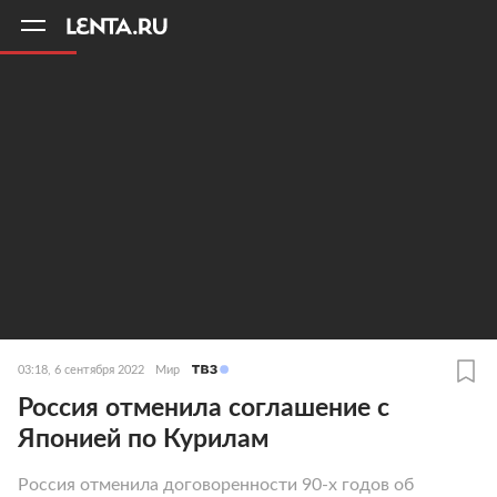
11
A
03:18, 6 сентября 2022
Мир
Россия отменила соглашение с
Японией по Курилам
Россия отменила договоренности 90-х годов об