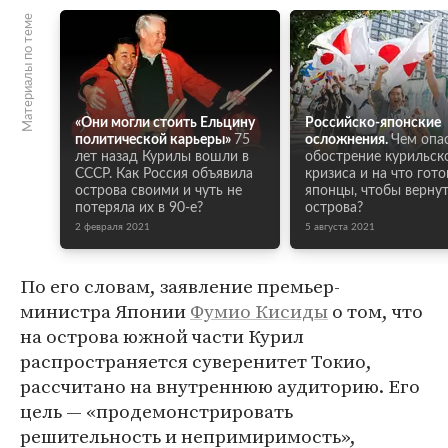
Материалы по теме
«Они могли стоить Ельцину
Российско-японские
политической карьеры»
75
осложнения.
Чем опа
лет назад Курилы вошли в
обострение курильск
СССР. Как Россия объявила
кризиса и на что гот
острова своими и чуть не
японцы, чтобы верну
потеряла их в 90-е?
острова?
2 февраля 2021
5 августа 2021
По его словам, заявление премьер-
министра Японии
Фумио Кисиды
о том, что
на острова южной части Курил
распространяется суверенитет Токио,
рассчитано на внутреннюю аудиторию. Его
цель — «продемонстрировать
решительность и непримиримость»,