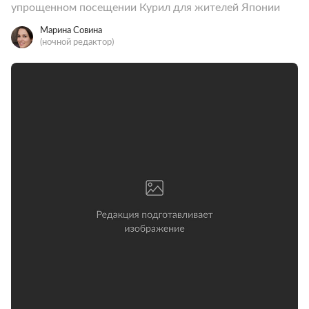
упрощенном посещении Курил для жителей Японии
Марина Совина
(ночной редактор)