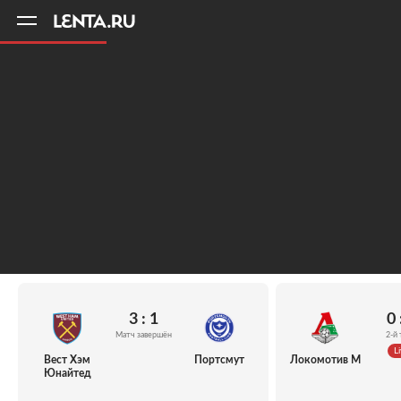
11
A
3 : 1
0 
Матч завершён
2-й 
Li
Вест Хэм
Портсмут
Локомотив М
Юнайтед