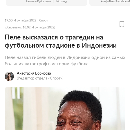
Англия — Кубок лиги
|
1-й раунд
Альфа-Банк Российская 
17:50, 4 октября 2022
Спорт
(обновлено: 18:02, 4 октября 2022)
Пеле высказался о трагедии на
футбольном стадионе в Индонезии
Пеле назвал гибель людей в Индонезии одной из самых
больших катастроф в истории футбола
Анастасия Борисова
(Редактор отдела «Спорт»)