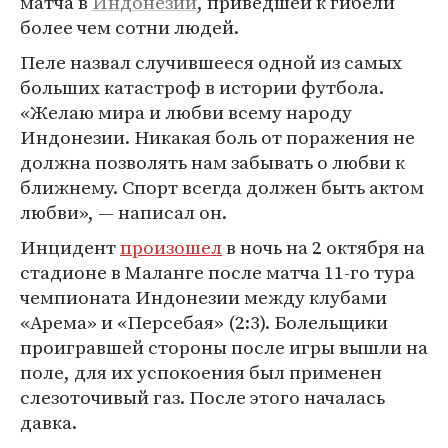
матча в
Индонезии
, приведшей к гибели
более чем сотни людей.
Пеле назвал случившееся одной из самых
больших катастроф в истории футбола.
«Желаю мира и любви всему народу
Индонезии. Никакая боль от поражения не
должна позволять нам забывать о любви к
ближнему. Спорт всегда должен быть актом
любви», — написал он.
Инцидент
произошел
в ночь на 2 октября на
стадионе в Маланге после матча 11-го тура
чемпионата Индонезии между клубами
«Арема» и «Персебая» (2:3). Болельщики
проигравшей стороны после игры вышли на
поле, для их успокоения был применен
слезоточивый газ. После этого началась
давка.