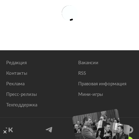
Редакция
Вакансии
Контакты
RSS
Реклама
Правовая информация
Пресс-релизы
Мини-игры
Техподдержка