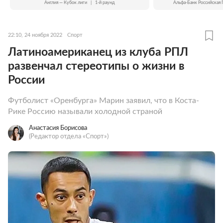
Англия — Кубок лиги
|
1-й раунд
Альфа-Банк Российская 
22:10, 24 ноября 2022
Спорт
Латиноамериканец из клуба РПЛ
развенчал стереотипы о жизни в
России
Футболист «Оренбурга» Марин заявил, что в Коста-
Рике Россию называли холодной страной
Анастасия Борисова
(Редактор отдела «Спорт»)