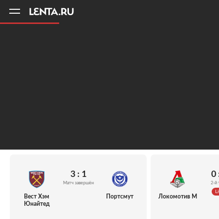
11
A
3 : 1
0 
Матч завершён
2-й 
Li
Вест Хэм
Портсмут
Локомотив М
Юнайтед