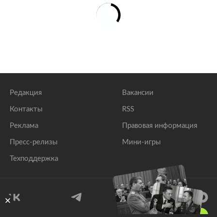
Редакция
Вакансии
Контакты
RSS
Реклама
Правовая информация
Пресс-релизы
Мини-игры
Техподдержка