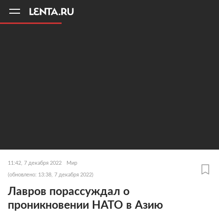
11
A
11:42, 7 декабря 2022
Мир
(обновлено: 13:38, 7 декабря 2022)
Лавров порассуждал о
проникновении НАТО в Азию