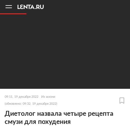
11
A
09:11, 19 декабря 2022
Из жизни
(обновлено: 09:32, 19 декабря 2022)
Диетолог назвала четыре рецепта
смузи для похудения