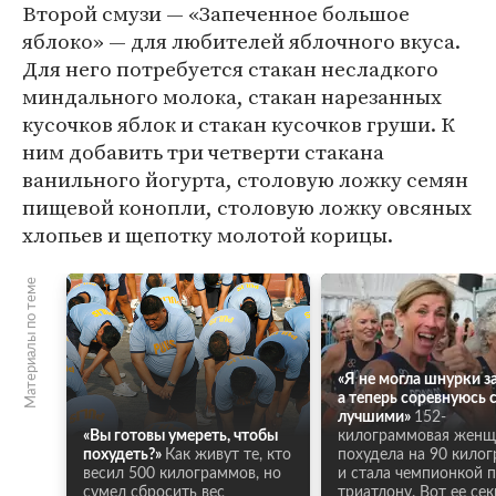
Второй смузи — «Запеченное большое
яблоко» — для любителей яблочного вкуса.
Для него потребуется стакан несладкого
миндального молока, стакан нарезанных
кусочков яблок и стакан кусочков груши. К
ним добавить три четверти стакана
ванильного йогурта, столовую ложку семян
пищевой конопли, столовую ложку овсяных
хлопьев и щепотку молотой корицы.
Материалы по теме
«Я не могла шнурки за
а теперь соревнуюсь 
лучшими»
152-
«Вы готовы умереть, чтобы
килограммовая женщ
похудеть?»
Как живут те, кто
похудела на 90 кило
весил 500 килограммов, но
и стала чемпионкой 
сумел сбросить вес
триатлону. Вот ее сек