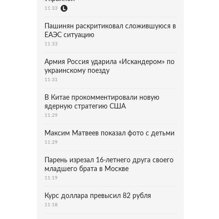
11:33
Пашинян раскритиковал сложившуюся в
ЕАЭС ситуацию
11:33
Армия Россия ударила «Искандером» по
украинскому поезду
11:31
В Китае прокомментировали новую
ядерную стратегию США
11:29
Максим Матвеев показал фото с детьми
11:29
Парень изрезал 16-летнего друга своего
младшего брата в Москве
11:19
Курс доллара превысил 82 рубля
11:18