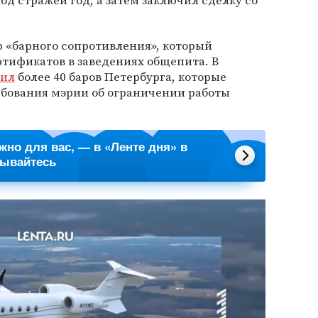
од стражей год, а затем заключил сделку со
р «барного сопротивления», который
ртификатов в заведениях общепита. В
нил
более 40 баров Петербурга, которые
ебования мэрии об ограничении работы
ажно для вас, — в «Ленте дня» в
сывайтесь