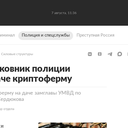
7 августа, 11:36
иминал
Полиция и спецслужбы
Преступная Россия
Силовые структуры
ковник полиции
аче криптоферму
ферму на даче замглавы УМВД по
Сердюкова
р отдела
ли