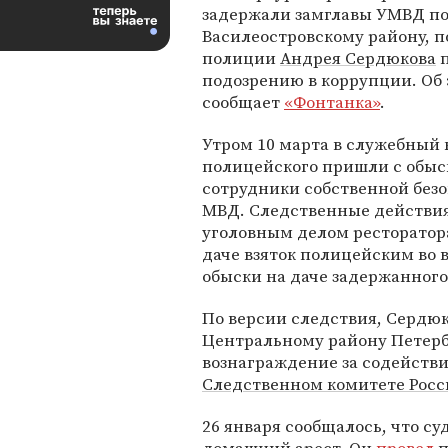
задержали замглавы УМВД п
Василеостровскому району, 
полиции
Андрея Сердюкова
п
подозрению в коррупции. Об
сообщает
«Фонтанка»
.
Утром 10 марта в служебный 
полицейского пришли с обы
сотрудники собственной без
МВД. Следственные действия
уголовным делом ресторато
даче взяток полицейским во
обыски на даче задержанног
По версии следствия, Сердюк
Центральному району Петерб
вознаграждение за содействи
Следственном комитете Рос
26 января сообщалось, что су