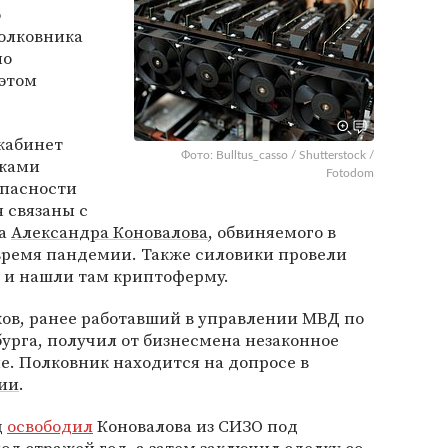
о
полковника
о
 этом
кабинет
Фото: Bulltus_casso / Shutterstock /
сками
Fotodom
опасности
 связаны с
ра
Александра Коновалова
, обвиняемого в
 время пандемии. Также силовики провели
о и нашли там криптоферму.
ов, ранее работавший в управлении МВД по
урга, получил от бизнесмена незаконное
е. Полковник находится на допросе в
сии
.
д
освободил
Коновалова из СИЗО под