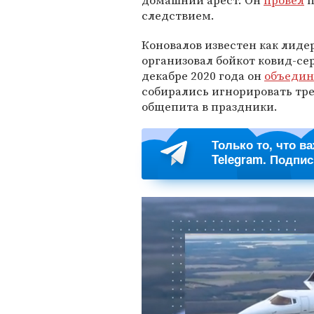
домашний арест. Он
провел
п
следствием.
Коновалов известен как лиде
организовал бойкот ковид-се
декабре 2020 года он
объеди
собирались игнорировать тр
общепита в праздники.
Только то, что в
Telegram. Подпи