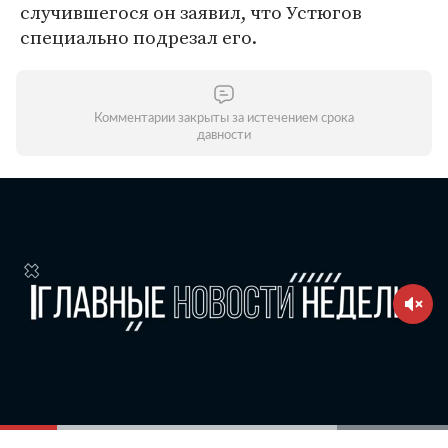
случившегося он заявил, что Устюгов
специально подрезал его.
Комментарии закрыты за истечением срока
давности