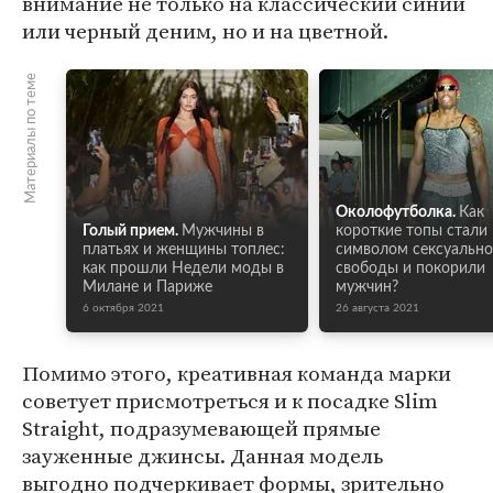
внимание не только на классический синий
или черный деним, но и на цветной.
Материалы по теме
Околофутболка.
Как
Голый прием.
Мужчины в
короткие топы стали
платьях и женщины топлес:
символом сексуальн
как прошли Недели моды в
свободы и покорили
Милане и Париже
мужчин?
6 октября 2021
26 августа 2021
Помимо этого, креативная команда марки
советует присмотреться и к посадке Slim
Straight, подразумевающей прямые
зауженные джинсы. Данная модель
выгодно подчеркивает формы, зрительно