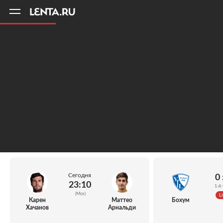
11
A
Сегодня
0 
23:10
1-й 
(Мск)
Li
Карен
Маттео
Бохум
Хачанов
Арнальди