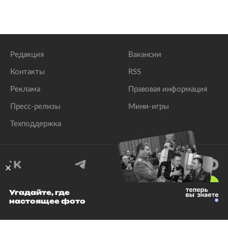
Редакция
Вакансии
Контакты
RSS
Реклама
Правовая информация
Пресс-релизы
Мини-игры
Техподдержка
18
+
Угадайте, где
настоящее фото
© 1999–2026 Все права защищены.
ООО «Лента.Ру»