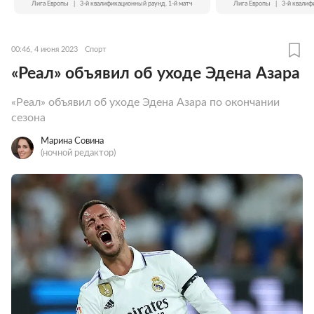
Лига Европы
|
3-й квалификационный раунд. 1-й матч
Лига Европы
|
3-й квалиф
00:46, 4 июня 2023
Спорт
«Реал» объявил об уходе Эдена Азара
«Реал» объявил об уходе Эдена Азара по окончании
сезона
Марина Совина
(ночной редактор)