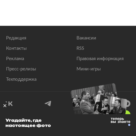
Редакция
Вакансии
Контакты
RSS
Реклама
Правовая информация
Пресс-релизы
Мини-игры
Техподдержка
18
+
Угадайте, где
настоящее фото
© 1999–2026 Все права защищены.
ООО «Лента.Ру»