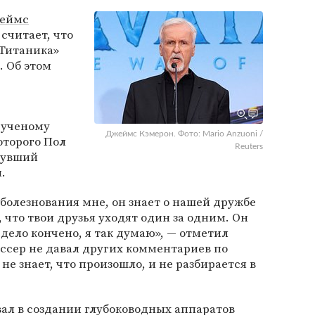
еймс
 считает, что
Титаника»
. Об этом
 ученому
Джеймс Кэмерон. Фото: Mario Anzuoni /
которого Пол
Reuters
нувший
.
оболезнования мне, он знает о нашей дружбе
 что твои друзья уходят один за одним. Он
, дело кончено, я так думаю», — отметил
иссер не давал других комментариев по
не знает, что произошло, и не разбирается в
ал в создании глубоководных аппаратов