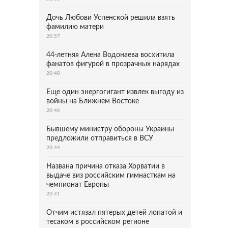
Дочь Любови Успенской решила взять
фамилию матери
20:57
44-летняя Алена Водонаева восхитила
фанатов фигурой в прозрачных нарядах
20:48
Еще один энергогигант извлек выгоду из
войны на Ближнем Востоке
20:46
Бывшему министру обороны Украины
предложили отправиться в ВСУ
20:44
Названа причина отказа Хорватии в
выдаче виз российским гимнасткам на
чемпионат Европы
20:41
Отчим истязал пятерых детей лопатой и
тесаком в российском регионе