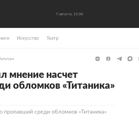
7 августа, 21:06
ниги
Искусство
Театр
Культура
л мнение насчет
ди обломков «Титаника»
о пропавший среди обломков «Титаника»