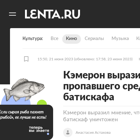
11
A
Культура
Все
Кино
Сериалы
Музыка
К
15:50, 21 июня 2023
(обновлено: 17:58, 23 июня 2023)
Кэмерон вырази
пропавшего сре
батискафа
Кэмерон выразил мнение, чт
Если сырая рыба пахнет
«рыбой», ее лучше не есть!
батискаф уничтожен
Анастасия Астахова