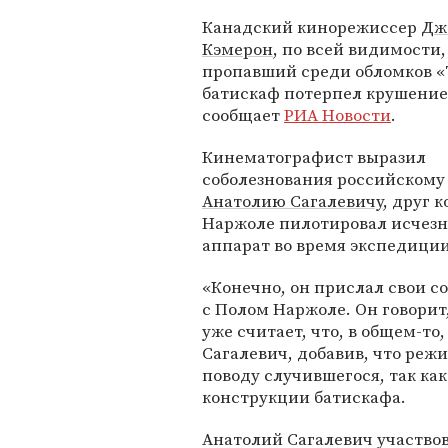
Канадский кинорежиссер
Дж
Кэмерон
, по всей видимости,
пропавший среди обломков «
батискаф потерпел крушение
сообщает
РИА Новости
.
Кинематографист выразил
соболезнования российскому
Анатолию Сагалевичу
, друг 
Наржоле пилотировал исчез
аппарат во время экспедиции
«Конечно, он прислал свои с
с Полом Наржоле. Он говорит,
уже считает, что, в общем-то
Сагалевич, добавив, что реж
поводу случившегося, так как 
конструкции батискафа.
Анатолий Сагалевич участвов