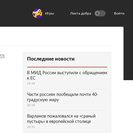
Игры
Лента добра
Войти
Последние новости
В МИД России выступили с обращением
к ЕС
19:59
Части россиян пообещали почти 40-
градусную жару
20:59
Варламов пожаловался на «сраный
пустырь» в европейской столице
20:51