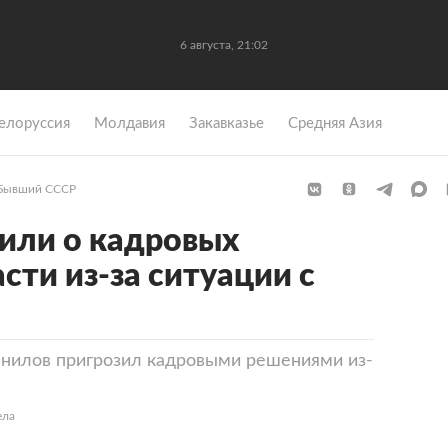
6 августа, 21:02
елоруссия
Молдавия
Закавказье
Средняя Азия
Бывший СССР
рили о кадровых
сти из-за ситуации с
анилов пригрозил кадровыми решениями из-
ела