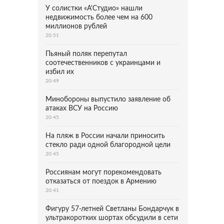
У солистки «А'Студио» нашли
недвижимость более чем на 600
миллионов рублей
20:51
Пьяный поляк перепутал
соотечественников с украинцами и
избил их
20:49
Минобороны выпустило заявление об
атаках ВСУ на Россию
20:45
На пляж в России начали приносить
стекло ради одной благородной цели
20:45
Россиянам могут порекомендовать
отказаться от поездок в Армению
20:41
Фигуру 57-летней Светланы Бондарчук в
ультракоротких шортах обсудили в сети