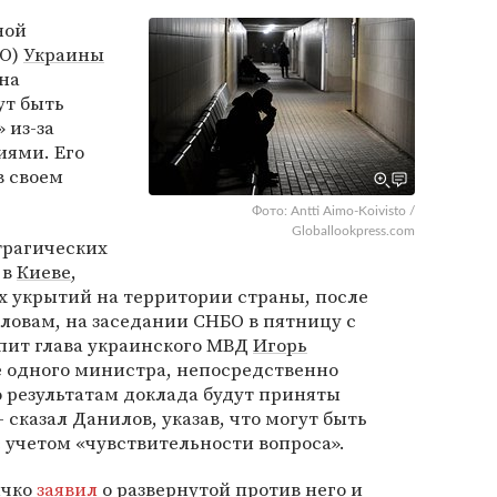
ной
БО)
Украины
 на
ут быть
 из-за
иями. Его
в своем
Фото: Antti Aimo-Koivisto /
Globallookpress.com
трагических
 в
Киеве
,
х укрытий на территории страны, после
словам, на заседании СНБО в пятницу с
пит глава украинского МВД
Игорь
е одного министра, непосредственно
о результатам доклада будут приняты
сказал Данилов, указав, что могут быть
 учетом «чувствительности вопроса».
ичко
заявил
о развернутой против него и