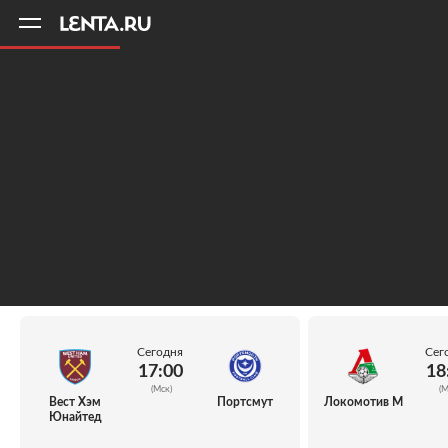
11
A
Сегодня
Сег
17:00
18
(Мск)
(М
Вест Хэм
Портсмут
Локомотив М
Юнайтед