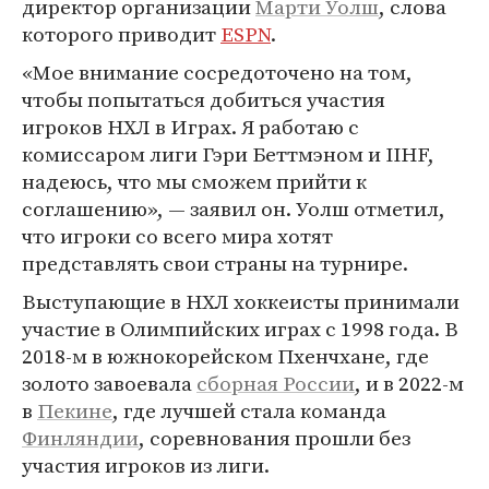
директор организации
Марти Уолш
, слова
которого приводит
ESPN
.
«Мое внимание сосредоточено на том,
чтобы попытаться добиться участия
игроков НХЛ в Играх. Я работаю с
комиссаром лиги Гэри Беттмэном и IIHF,
надеюсь, что мы сможем прийти к
соглашению», — заявил он. Уолш отметил,
что игроки со всего мира хотят
представлять свои страны на турнире.
Выступающие в НХЛ хоккеисты принимали
участие в Олимпийских играх с 1998 года. В
2018-м в южнокорейском Пхенчхане, где
золото завоевала
сборная России
, и в 2022-м
в
Пекине
, где лучшей стала команда
Финляндии
, соревнования прошли без
участия игроков из лиги.