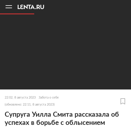
11
A
22:02, 8 августа 2023
Забота о себе
(обновлено: 22:11, 8 августа 2023)
Супруга Уилла Смита рассказала об
успехах в борьбе с облысением