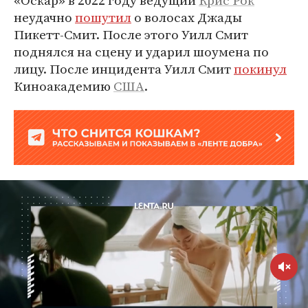
«Оскар» в 2022 году ведущий
Крис Рок
неудачно
пошутил
о волосах Джады
Пикетт-Смит. После этого Уилл Смит
поднялся на сцену и ударил шоумена по
лицу. После инцидента Уилл Смит
покинул
Киноакадемию
США
.