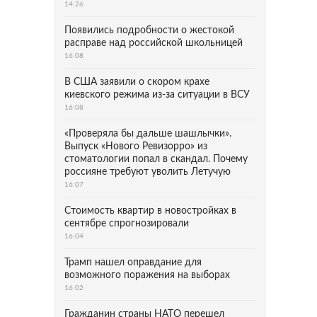
14:26
Появились подробности о жестокой
расправе над российской школьницей
16:08
В США заявили о скором крахе
киевского режима из-за ситуации в ВСУ
16:08
«Проверяла бы дальше шашлычки».
Выпуск «Нового Ревизорро» из
стоматологии попал в скандал. Почему
россияне требуют уволить Летучую
16:07
Стоимость квартир в новостройках в
сентябре спрогнозировали
16:04
Трамп нашел оправдание для
возможного поражения на выборах
16:02
Гражданин страны НАТО перешел