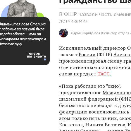
гражданство ш
В ФШР назвали часть смени
летчиками»
Знаменитая поза Сталина
с ладонью за пазухой была
Дарья Коршунова
(Редактор отдела 
не ради образа — так он
маскировал искалеченную в
детстве руку
Исполнительный директор 
шахмат
России
(ФШР)
Алекса
прокомментировал смену гр
отечественными спортсмена
слова передает
ТАСС
.
«Пока работало это "окно",
предоставленное
Междунаро
шахматной федерацией
(ФИД
бесплатного перехода в друг
федерацию воспользовались 6
этом только пять из них, ска
Костенюк
,
Никита Витюгов
,
К