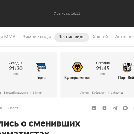
7 августа, 16:11
 и ММА
Зимние виды
Летние виды
Хоккей
Автоспо
Сегодня
Сегодня
21:30
21:45
(Мск)
(Мск)
Герта
Вулверхэмптон
Порт Ве
я — Вторая Бундеслига
|
1-й тур
Англия — Кубок лиги
|
1-й раунд
3)
Спорт
лись о сменивших