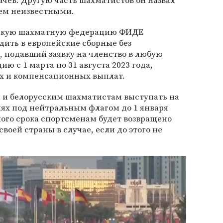
качев. Другую часть шахматистов он назвал
ем неизвестными.
скую шахматную федерацию ФИДЕ
ить в европейские сборные без
, подавший заявку на членство в любую
 с 1 марта по 31 августа 2023 года,
х и компенсационных выплат.
 и белорусским шахматистам выступать на
х под нейтральным флагом до 1 января
ного срока спортсменам будет возвращено
воей страны в случае, если до этого не