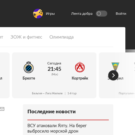
Игры
Лента добра
Войти
рт
ЗОЖ и фитнес
Олимпиада
Сегодня
21:45
(Мск)
йл
Брюгге
Кортрейк
Эшторил
Бельгия — Лига Жюпиле
|
1-й тур
Португалия 
Последние новости
ВСУ атаковали Ялту. На берег
выбросило морской дрон