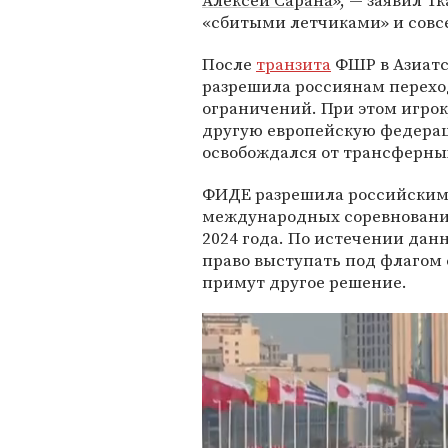
Алексей Сарана
», — заявил Т
«сбитыми летчиками» и совс
После
транзита
ФШР в Азиат
разрешила россиянам переход
ограничений. При этом игрок
другую европейскую федерацию
освобождался от трансферны
ФИДЕ разрешила российским
международных соревнования
2024 года. По истечении дан
право выступать под флагом с
примут другое решение.