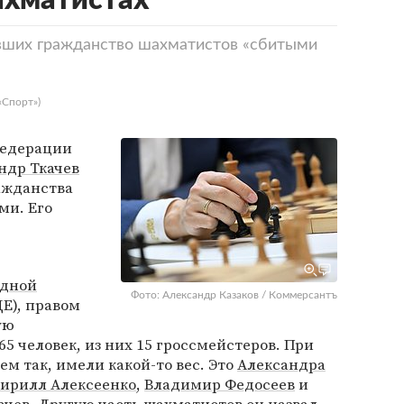
ахматистах
вших гражданство шахматистов «сбитыми
«Спорт»)
Федерации
ндр Ткачев
ажданства
ми. Его
дной
Фото: Александр Казаков / Коммерсантъ
Е), правом
ую
5 человек, из них 15 гроссмейстеров. При
жем так, имели какой-то вес. Это
Александра
ирилл Алексеенко
,
Владимир Федосеев
и