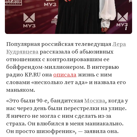
Популярная российская телеведущая
Лера
Кудрявцева
рассказала об абьюзивных
отношениях с контролировавшим ее
бойфрендом-миллионером. В интервью
радио KP.RU она
описала
жизнь с ним
словами «несколько лет ада» и назвала его
маньяком.
«Это были 90-е, бандитская
Москва
, когда у
нас через день были перестрелки на улице.
Я ничего не могла с ним сделать из-за
страха. Он влюбился в меня маниакально.
Он просто шизофреник», — заявила она.