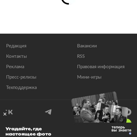
Редакция
Вакансии
Контакты
RSS
Реклама
Правовая информация
Пресс-релизы
Мини-игры
Техподдержка
18
+
Угадайте, где
настоящее фото
© 1999–2026 Все права защищены.