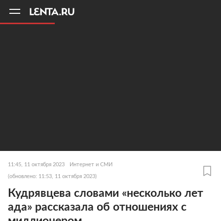
11
A
11:45, 11 октября 2023
Интернет и СМИ
(обновлено: 11:53, 11 октября 2023)
Кудрявцева словами «несколько лет
ада» рассказала об отношениях с
миллионером