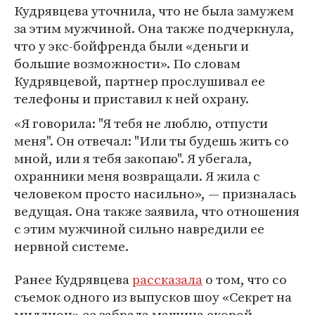
Кудрявцева уточнила, что не была замужем
за этим мужчиной. Она также подчеркнула,
что у экс-бойфренда были «деньги и
большие возможности». По словам
Кудрявцевой, партнер прослушивал ее
телефоны и приставил к ней охрану.
«Я говорила: "Я тебя не люблю, отпусти
меня". Он отвечал: "Или ты будешь жить со
мной, или я тебя закопаю". Я убегала,
охранники меня возвращали. Я жила с
человеком просто насильно», — призналась
ведущая. Она также заявила, что отношения
с этим мужчиной сильно навредили ее
нервной системе.
Ранее Кудрявцева
рассказала
о том, что со
съемок одного из выпусков шоу «Секрет на
миллион» ее забрала машина скорой