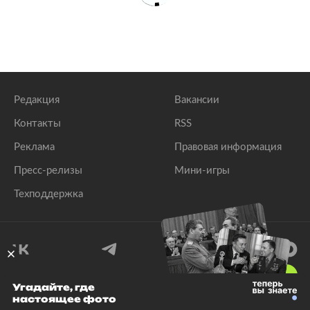
Редакция
Вакансии
Контакты
RSS
Реклама
Правовая информация
Пресс-релизы
Мини-игры
Техподдержка
18
+
Угадайте, где
настоящее фото
© 1999–2026 Все права защищены.
ООО «Лента.Ру»