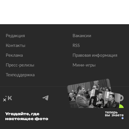
Редакция
Вакансии
Контакты
RSS
Реклама
Правовая информация
Пресс-релизы
Мини-игры
Техподдержка
18
+
Угадайте, где
настоящее фото
© 1999–2026 Все права защищены.
ООО «Лента.Ру»