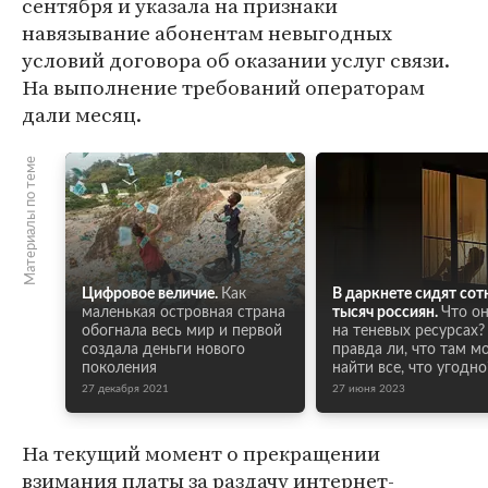
сентября и указала на признаки
навязывание абонентам невыгодных
условий договора об оказании услуг связи.
На выполнение требований операторам
дали месяц.
Материалы по теме
Цифровое величие.
Как
В даркнете сидят сот
маленькая островная страна
тысяч россиян.
Что о
обогнала весь мир и первой
на теневых ресурсах?
создала деньги нового
правда ли, что там 
поколения
найти все, что угодно
27 декабря 2021
27 июня 2023
На текущий момент о прекращении
взимания платы за раздачу интернет-