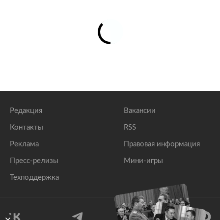
Редакция
Вакансии
Контакты
RSS
Реклама
Правовая информация
Пресс-релизы
Мини-игры
Техподдержка