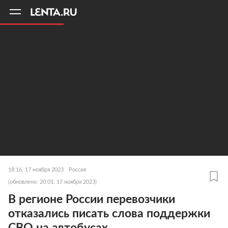
11
A
18:16, 17 ноября 2023
Россия
(обновлено: 20:01, 17 ноября 2023)
В регионе России перевозчики
отказались писать слова поддержки
СВО на автобусах