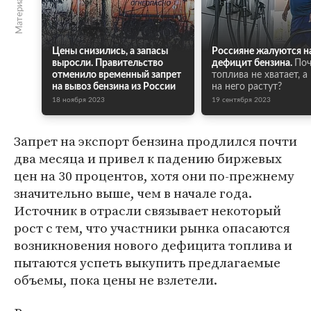
Цены снизились, а запасы
Россияне жалуются н
выросли. Правительство
дефицит бензина.
По
отменило временный запрет
топлива не хватает, а
на вывоз бензина из России
на него растут?
18 ноября 2023
19 сентября 2023
Запрет на экспорт бензина продлился почти
два месяца и привел к падению биржевых
цен на 30 процентов, хотя они по-прежнему
значительно выше, чем в начале года.
Источник в отрасли связывает некоторый
рост с тем, что участники рынка опасаются
возникновения нового дефицита топлива и
пытаются успеть выкупить предлагаемые
объемы, пока цены не взлетели.