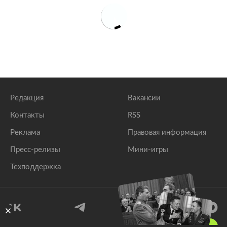
Редакция
Вакансии
Контакты
RSS
Реклама
Правовая информация
Пресс-релизы
Мини-игры
Техподдержка