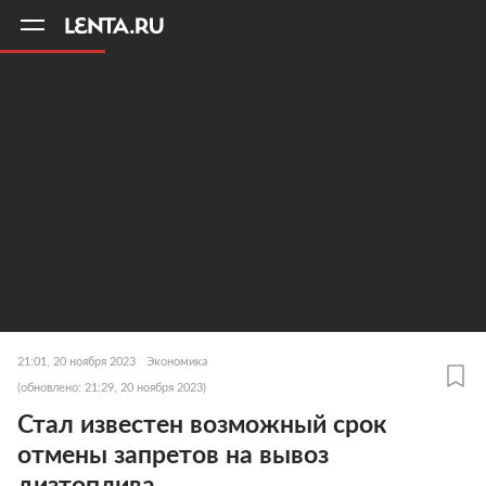
11
A
21:01, 20 ноября 2023
Экономика
(обновлено: 21:29, 20 ноября 2023)
Стал известен возможный срок
отмены запретов на вывоз
дизтоплива