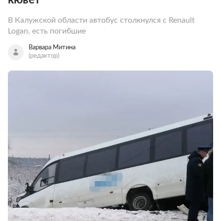
В Калужской области автобус столкнулся с Renault
Logan, есть погибшие
Варвара Митина
(редактор)