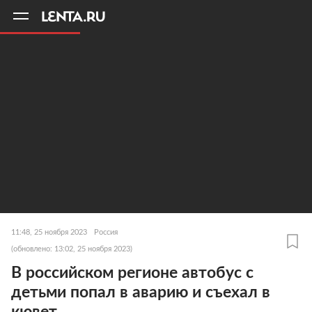
11
A
11:48, 25 ноября 2023
Россия
(обновлено: 13:02, 25 ноября 2023)
В российском регионе автобус с
детьми попал в аварию и съехал в
кювет