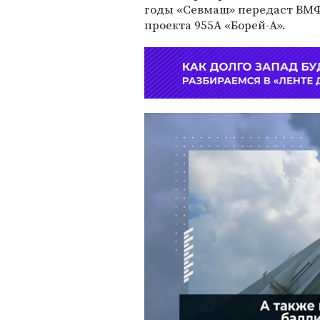
годы «Севмаш» передаст ВМФ
проекта 955А «Борей-А».