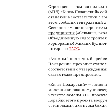
Строящаяся атомная подводн
(АПЛ) «Князь Пожарский» сой
стапелей в соответствии с г
этом сообщил генеральный д
Северного машиностроитель
предприятия
(«Севмаш», вход
Объединенную судостроите
корпорацию
)
Михаил Буднич
интервью
ТАСС
.
«Атомный подводный крейсе
Пожарский" проходит стапел
соответствии с утвержденн
сказал глава предприятия.
«Князь Пожарский» — пятая п
модернизированному проекту 
качестве замены АПЛ проекто
Корабли этого проекта воор
установками для пуска балли