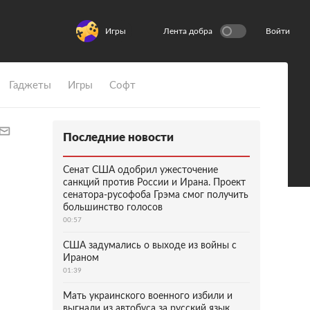
Игры
Лента добра
Войти
Гаджеты
Игры
Софт
Последние новости
Сенат США одобрил ужесточение
санкций против России и Ирана. Проект
сенатора-русофоба Грэма смог получить
большинство голосов
00:57
США задумались о выходе из войны с
Ираном
01:39
Мать украинского военного избили и
выгнали из автобуса за русский язык