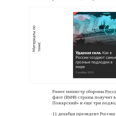
М
а
т
р
и
а
л
ы
п
о
т
е
м
е
е
:
Ударная сила.
Как в
России создают самы
грозные подлодки в
мире
3 ноября 2023
Ранее министр обороны
Росс
флот (ВМФ) страны получит в
Пожарский» и еще три подло
11 декабря президент России