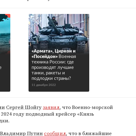
«Армата», Циркон и
«Посейдон»
Военная
техника России: где
е
производят лучшие
танки, ракеты и
подлодки страны?
11 декабря 2022
ии
Сергей Шойгу
заявил
, что Военно-морской
 2024 году подводный крейсер «Князь
дки.
Владимир Путин
сообщил
, что в ближайшие