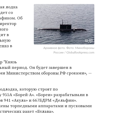
ая лодка
дет со
рафиком. Об
иректор
ного
ит в
льную
енко
в
Архивное фото. Фото: Минобороны
России / Globallookpress.com
р "Князь
ьный период. Он будет завершен в
ыми
Министерством обороны РФ
сроками», —
одлодка, которую строят по
955А «Борей-А». «Бореи» разрабатывали в
в 941 «Акула» и 667БДРМ «Дельфин».
ужены торпедными аппаратами и пусковыми
стических ракет «Булава».