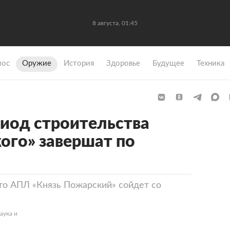
8 августа, 01:45
мос
Оружие
История
Здоровье
Будущее
Техника
иод строительства
ого» завершат по
то АПЛ «Князь Пожарский» сойдет со
аука и