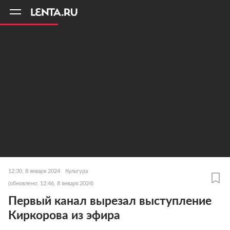
11
A
12:30, 8 января 2024
Культура
(обновлено: 12:46, 8 января 2024)
Первый канал вырезал выступление
Киркорова из эфира