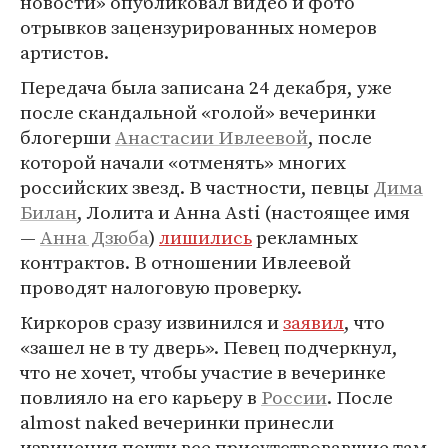
новости» опубликовал видео и фото
отрывков зацензурированных номеров
артистов.
Передача была записана 24 декабря, уже
после скандальной «голой» вечеринки
блогерши
Анастасии Ивлеевой
, после
которой начали «отменять» многих
российских звезд. В частности, певцы
Дима
Билан
, Лолита и Aнна Asti (настоящее имя
—
Анна Дзюба
)
лишились
рекламных
контрактов. В отношении Ивлеевой
проводят налоговую проверку.
Киркоров сразу извинился и
заявил
, что
«зашел не в ту дверь». Певец подчеркнул,
что не хочет, чтобы участие в вечеринке
повлияло на его карьеру в
России
. После
almost naked вечеринки принесли
извинения почти все присутствовавшие там