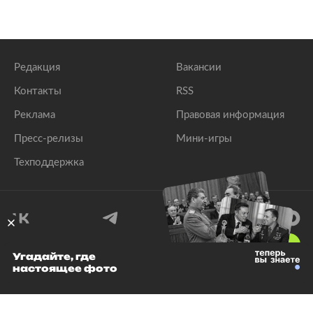
Редакция
Вакансии
Контакты
RSS
Реклама
Правовая информация
Пресс-релизы
Мини-игры
Техподдержка
18
+
Угадайте, где
настоящее фото
© 1999–2026 Все права защищены.
ООО «Лента.Ру»
Лента добра