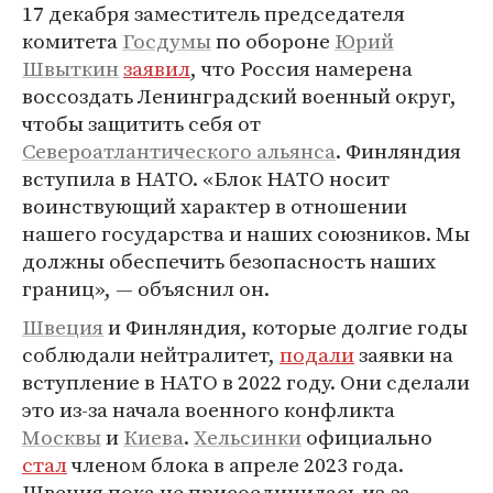
17 декабря заместитель председателя
комитета
Госдумы
по обороне
Юрий
Швыткин
заявил
, что Россия намерена
воссоздать Ленинградский военный округ,
чтобы защитить себя от
Североатлантического альянса
. Финляндия
вступила в НАТО. «Блок НАТО носит
воинствующий характер в отношении
нашего государства и наших союзников. Мы
должны обеспечить безопасность наших
границ», — объяснил он.
Швеция
и Финляндия, которые долгие годы
соблюдали нейтралитет,
подали
заявки на
вступление в НАТО в 2022 году. Они сделали
это из-за начала военного конфликта
Москвы
и
Киева
.
Хельсинки
официально
стал
членом блока в апреле 2023 года.
Швеция пока не присоединилась из-за