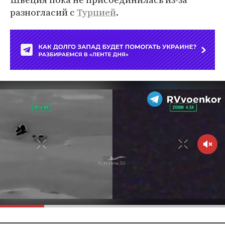
разногласий с
Турцией
.