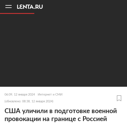
11
A
06:09, 12 января 2024
Интернет и СМИ
(обновлено: 08:38, 12 января 2024)
США уличили в подготовке военной
провокации на границе с Россией